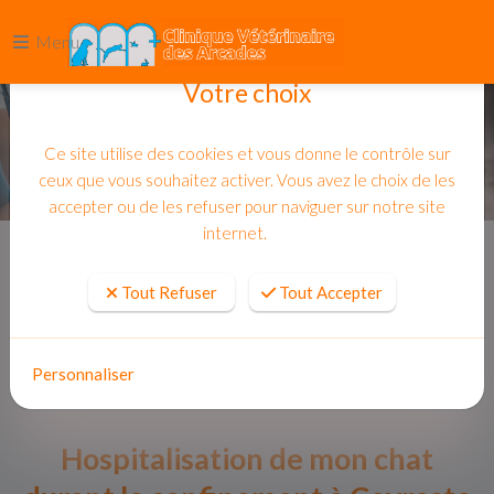
Menu
Votre choix
Ce site utilise des cookies et vous donne le contrôle sur
ceux que vous souhaitez activer. Vous avez le choix de les
accepter ou de les refuser pour naviguer sur notre site
internet.
Accueil
Actualites
Tout Refuser
Tout Accepter
Personnaliser
Hospitalisation de mon chat