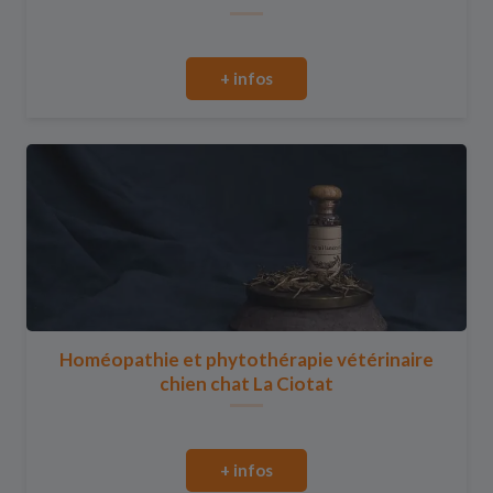
+ infos
Homéopathie et phytothérapie vétérinaire
chien chat La Ciotat
+ infos