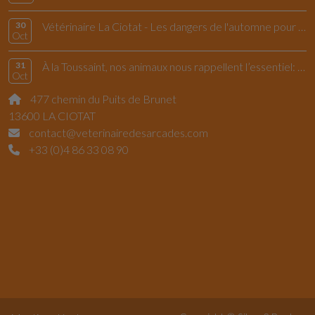
30
Vétérinaire La Ciotat - Les dangers de l'automne pour le chiens et les chats
Oct
31
À la Toussaint, nos animaux nous rappellent l’essentiel: vivre l’instant présent
Oct
477 chemin du Puits de Brunet
13600 LA CIOTAT
contact@veterinairedesarcades.com
+33 (0)4 86 33 08 90