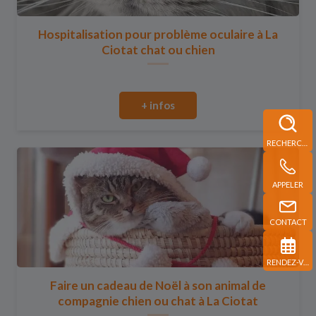
Hospitalisation pour problème oculaire à La
Ciotat chat ou chien
+ infos
RECHERCHE
APPELER
CONTACT
RENDEZ-VOUS
Faire un cadeau de Noël à son animal de
compagnie chien ou chat à La Ciotat