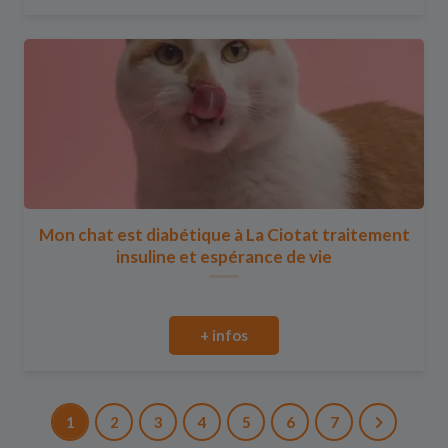
Mon chat est diabétique à La Ciotat traitement
insuline et espérance de vie
+ infos
1
2
3
4
5
6
7