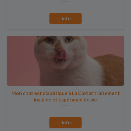
+ infos
Mon chat est diabétique à La Ciotat traitement
insuline et espérance de vie
+ infos