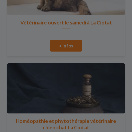
Vétérinaire ouvert le samedi à La Ciotat
+ infos
Homéopathie et phytothérapie vétérinaire
chien chat La Ciotat