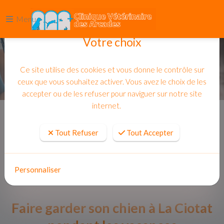
Menu
Votre choix
Ce site utilise des cookies et vous donne le contrôle sur
ceux que vous souhaitez activer. Vous avez le choix de les
accepter ou de les refuser pour naviguer sur notre site
internet.
Accueil
Actualites
Tout Refuser
Tout Accepter
Personnaliser
Faire garder son chien à La Ciotat