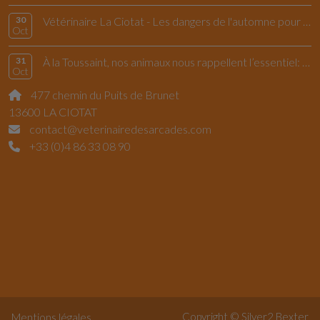
30
Vétérinaire La Ciotat - Les dangers de l'automne pour le chiens et les chats
Oct
31
À la Toussaint, nos animaux nous rappellent l’essentiel: vivre l’instant présent
Oct
477 chemin du Puits de Brunet
13600 LA CIOTAT
contact@veterinairedesarcades.com
+33 (0)4 86 33 08 90
Copyright © Silver2
Bexter
Mentions légales