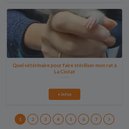
Quel vétérinaire pour faire stériliser mon rat à
La Ciotat
+ infos
1
2
3
4
5
6
7