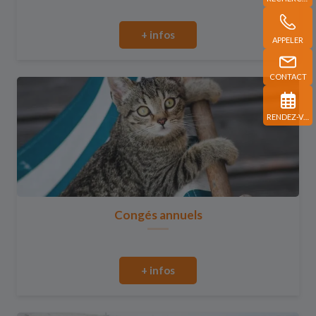
+ infos
APPELER
CONTACT
RENDEZ-VOUS
Congés annuels
+ infos