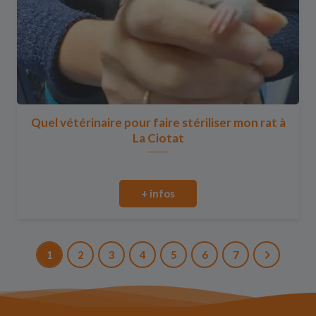
Quel vétérinaire pour faire stériliser mon rat à
La Ciotat
+ infos
1
2
3
4
5
6
7