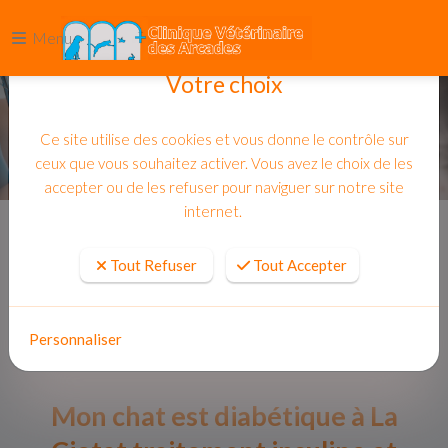
Menu
Votre choix
Ce site utilise des cookies et vous donne le contrôle sur
ceux que vous souhaitez activer. Vous avez le choix de les
accepter ou de les refuser pour naviguer sur notre site
internet.
Accueil
Actualites
Tout Refuser
Tout Accepter
Personnaliser
Mon chat est diabétique à La