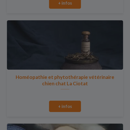
+ infos
Homéopathie et phytothérapie vétérinaire
chien chat La Ciotat
+ infos