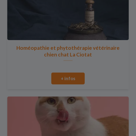
Homéopathie et phytothérapie vétérinaire
chien chat La Ciotat
+ infos