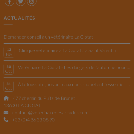
ACTUALITÉS
Demander conseil à un vétérinaire La Ciotat
13
Clinique vétérinaire à La Ciotat : la Saint Valentin
Fév
30
Vétérinaire La Ciotat - Les dangers de l'automne pour le chiens et les chats
Oct
31
À la Toussaint, nos animaux nous rappellent l’essentiel: vivre l’instant présent
Oct
477 chemin du Puits de Brunet
13600 LA CIOTAT
contact@veterinairedesarcades.com
+33 (0)4 86 33 08 90