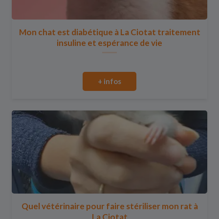
Mon chat est diabétique à La Ciotat traitement
insuline et espérance de vie
+ infos
Quel vétérinaire pour faire stériliser mon rat à
La Ciotat