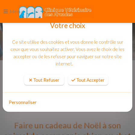
Menu
Votre choix
Ce site utilise des cookies et vous donne le contrôle sur
ceux que vous souhaitez activer. Vous avez le choix de les
accepter ou de les refuser pour naviguer sur notre site
internet.
Accueil
Actualites
Tout Refuser
Tout Accepter
Personnaliser
Faire un cadeau de Noël à son