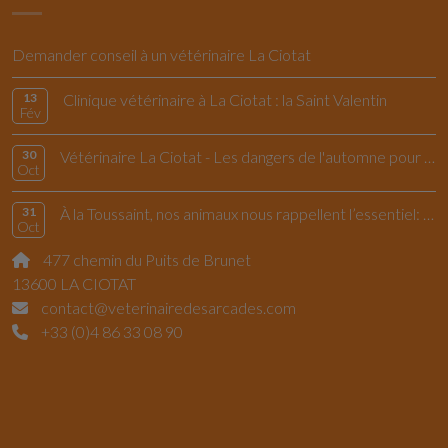
Demander conseil à un vétérinaire La Ciotat
13
Clinique vétérinaire à La Ciotat : la Saint Valentin
Fév
30
Vétérinaire La Ciotat - Les dangers de l'automne pour le chiens et les chats
Oct
31
À la Toussaint, nos animaux nous rappellent l’essentiel: vivre l’instant présent
Oct
477 chemin du Puits de Brunet
13600 LA CIOTAT
contact@veterinairedesarcades.com
+33 (0)4 86 33 08 90