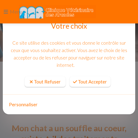
Menu
Votre choix
Ce site utilise des cookies et vous donne le contrôle sur
ceux que vous souhaitez activer. Vous avez le choix de les
accepter ou de les refuser pour naviguer sur notre site
internet.
Accueil
Actualites
Tout Refuser
Tout Accepter
Personnaliser
Mon chat a un souffle au coeur,