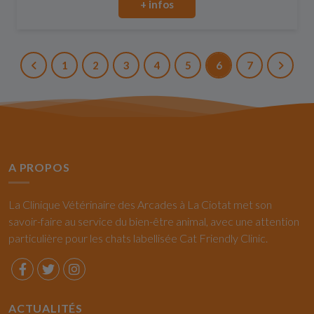
+ infos
1
2
3
4
5
6
7
A PROPOS
La Clinique Vétérinaire des Arcades à La Ciotat met son
savoir-faire au service du bien-être animal, avec une attention
particulière pour les chats labellisée Cat Friendly Clinic.
ACTUALITÉS