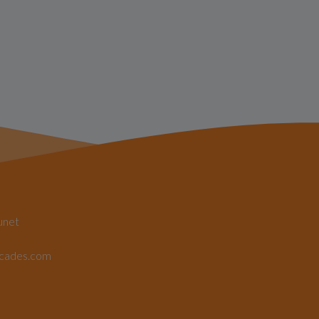
unet
rcades.com