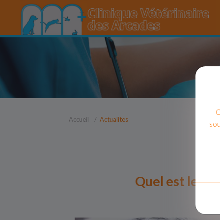
C
Accueil
Actualites
sou
Quel est le n