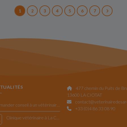
1
2
3
4
5
6
7
TUALITÉS
477 chemin du Puits de Br
13600 LA CIOTAT
contact@veterinairedesa
Demander conseil à un vétérinaire La Ciotat
+33 (0)4 86 33 08 90
Clinique vétérinaire à La Ciotat : la Saint Valentin
v