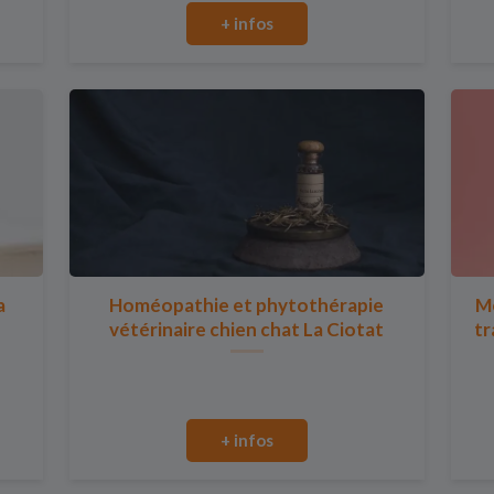
+ infos
a
Homéopathie et phytothérapie
Mo
vétérinaire chien chat La Ciotat
tr
+ infos