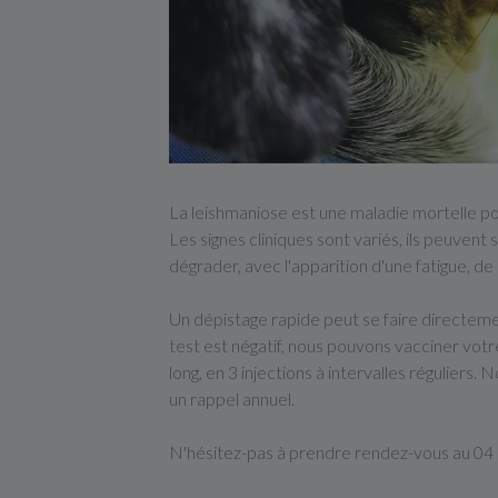
La leishmaniose est une maladie mortelle po
Les signes cliniques sont variés, ils peuvent
dégrader, avec l'apparition d'une fatigue, de 
Un dépistage rapide peut se faire directement 
test est négatif, nous pouvons vacciner votr
long, en 3 injections à intervalles réguliers
un rappel annuel.
N'hésitez-pas à prendre rendez-vous au 04 