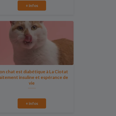
+ infos
n chat est diabétique à La Ciotat
aitement insuline et espérance de
vie
+ infos