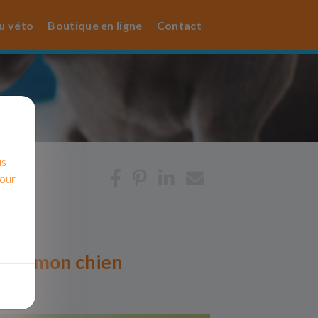
u véto
Boutique en ligne
Contact
us
pour
pour mon chien