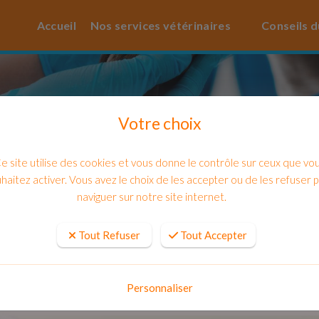
Accueil
Nos services vétérinaires
Conseils d
Votre choix
e site utilise des cookies et vous donne le contrôle sur ceux que vo
haitez activer. Vous avez le choix de les accepter ou de les refuser 
naviguer sur notre site internet.
Tout Refuser
Tout Accepter
ouveau vaccin contre la Leishmaniose 
Personnaliser