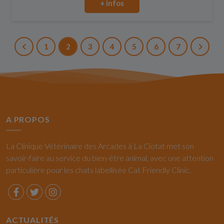
+ infos
1
2
3
4
5
6
7
A PROPOS
La Clinique Vétérinaire des Arcades à La Ciotat met son
savoir-faire au service du bien-être animal, avec une attention
particulière pour les chats labellisée Cat Friendly Clinic.
ACTUALITÉS