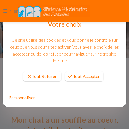
Menu
Votre choix
Ce site utilise des cookies et vous donne le contrôle sur
ceux que vous souhaitez activer. Vous avez le choix de les
accepter ou de les refuser pour naviguer sur notre site
internet.
Accueil
Actualites
Tout Refuser
Tout Accepter
Personnaliser
Mon chat a un souffle au coeur,