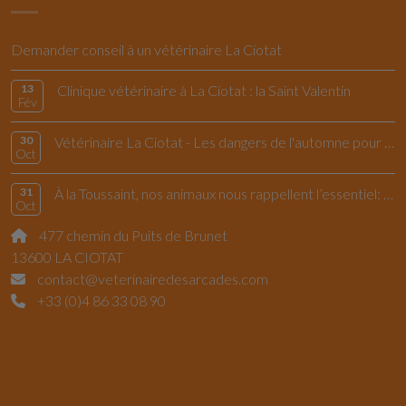
Demander conseil à un vétérinaire La Ciotat
13
Clinique vétérinaire à La Ciotat : la Saint Valentin
Fév
30
Vétérinaire La Ciotat - Les dangers de l'automne pour le chiens et les chats
Oct
31
À la Toussaint, nos animaux nous rappellent l’essentiel: vivre l’instant présent
Oct
477 chemin du Puits de Brunet
13600 LA CIOTAT
contact@veterinairedesarcades.com
+33 (0)4 86 33 08 90