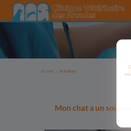
C
Accueil
Actualites
sou
Mon chat a un souffle 