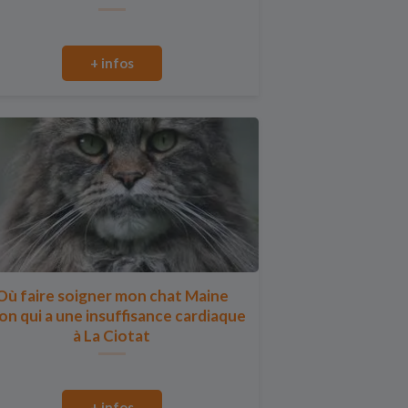
+ infos
Où faire soigner mon chat Maine
n qui a une insuffisance cardiaque
à La Ciotat
+ infos