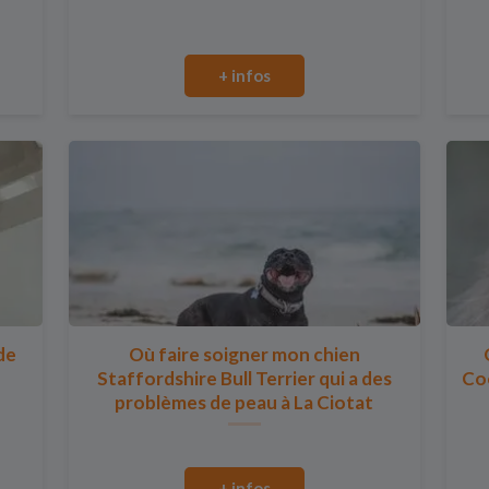
+ infos
de
Où faire soigner mon chien
Staffordshire Bull Terrier qui a des
Coo
problèmes de peau à La Ciotat
+ infos