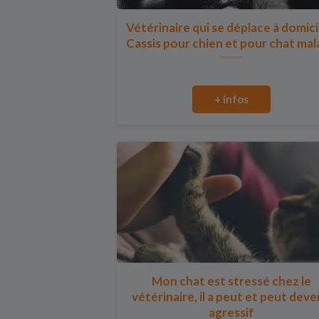
Vétérinaire qui se déplace à domici
Cassis pour chien et pour chat ma
+ infos
Mon chat est stressé chez le
vétérinaire, il a peut et peut deve
agressif