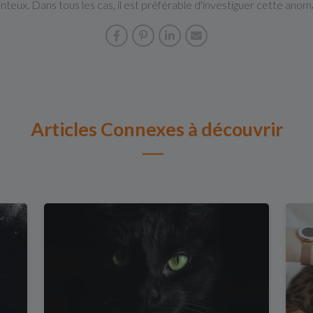
teux. Dans tous les cas, il est préférable d'investiguer cette anoma
Articles Connexes à découvrir