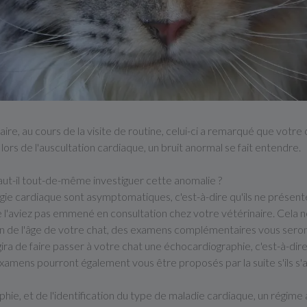
aire, au cours de la visite de routine, celui-ci a remarqué que votre 
e lors de l'auscultation cardiaque, un bruit anormal se fait entendre.
Faut-il tout-de-même investiguer cette anomalie ?
e cardiaque sont asymptomatiques, c'est-à-dire qu'ils ne présente
e l'aviez pas emmené en consultation chez votre vétérinaire. Cela ne 
on de l'âge de votre chat, des examens complémentaires vous seron
'agira de faire passer à votre chat une échocardiographie, c'est-à-d
examens pourront également vous être proposés par la suite s'ils s'
phie, et de l'identification du type de maladie cardiaque, un régim