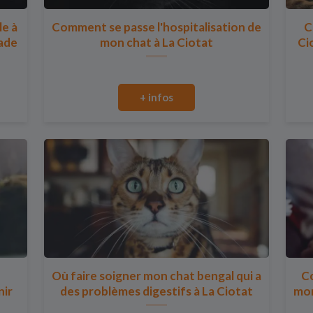
le à
Comment se passe l'hospitalisation de
C
lade
mon chat à La Ciotat
Ci
+ infos
Où faire soigner mon chat bengal qui a
Co
nir
des problèmes digestifs à La Ciotat
mon