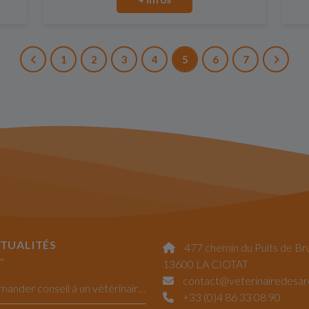
1
2
3
4
5
6
7
TUALITÉS
477 chemin du Puits de Br
13600 LA CIOTAT
contact@veterinairedesa
Demander conseil à un vétérinaire La Ciotat
+33 (0)4 86 33 08 90