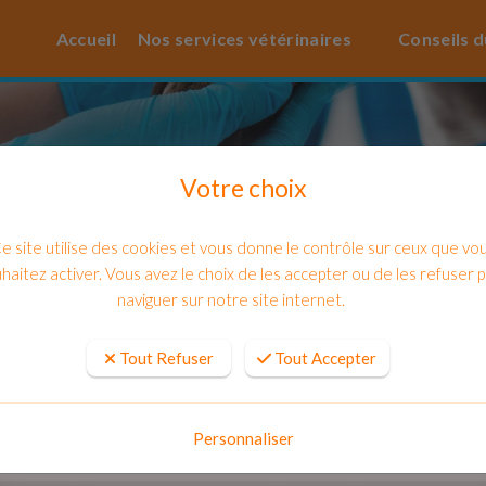
Accueil
Nos services vétérinaires
Conseils d
Votre choix
e site utilise des cookies et vous donne le contrôle sur ceux que vo
haitez activer. Vous avez le choix de les accepter ou de les refuser 
naviguer sur notre site internet.
Tout Refuser
Tout Accepter
au coeur, existe-t-il des traitements 
Personnaliser