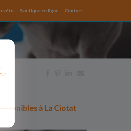
u véto
Boutique en ligne
Contact
us
pour
disponibles à La Ciotat