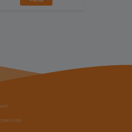
unet
rcades.com