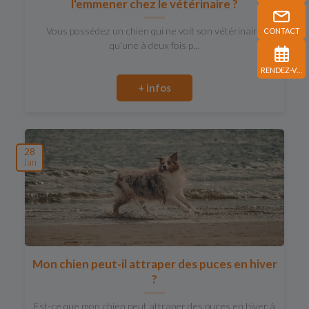
l'emmener chez le vétérinaire ?
Vous possédez un chien qui ne voit son vétérinaire
CONTACT
qu'une à deux fois p...
RENDEZ-VOUS
+ infos
28
Jan
Mon chien peut-il attraper des puces en hiver
?
Est-ce que mon chien peut attraper des puces en hiver à