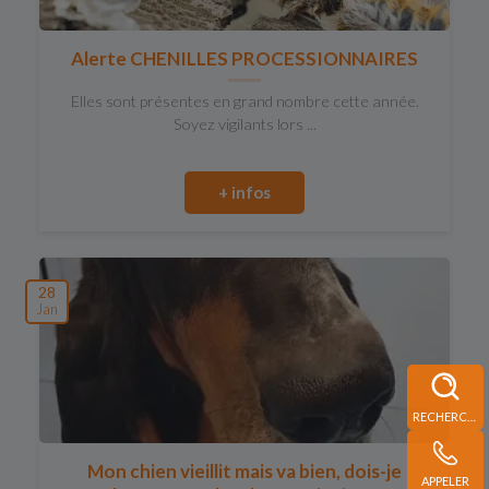
Alerte CHENILLES PROCESSIONNAIRES
Elles sont présentes en grand nombre cette année.
Soyez vigilants lors ...
+ infos
28
Jan
RECHERCHE
Mon chien vieillit mais va bien, dois-je
APPELER