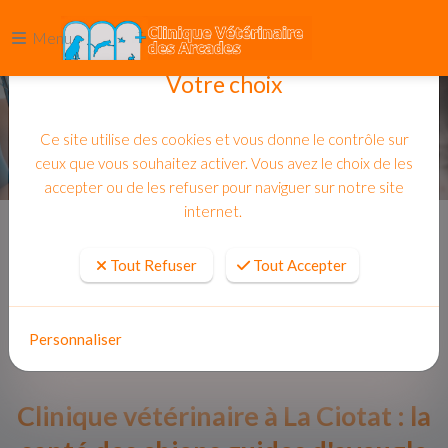
Menu
Votre choix
Ce site utilise des cookies et vous donne le contrôle sur
ceux que vous souhaitez activer. Vous avez le choix de les
accepter ou de les refuser pour naviguer sur notre site
internet.
Accueil
Actualites
Tout Refuser
Tout Accepter
Personnaliser
Clinique vétérinaire à La Ciotat : la