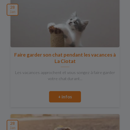
28
Jan
Faire garder son chat pendant les vacances à
La Ciotat
Les vacances approchent et vous songez à faire garder
votre chat durant...
+ infos
28
Jan