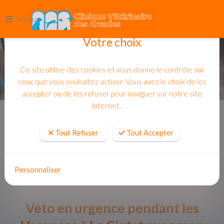
Menu
Votre choix
Ce site utilise des cookies et vous donne le contrôle sur
ceux que vous souhaitez activer. Vous avez le choix de les
accepter ou de les refuser pour naviguer sur notre site
internet.
Accueil
Actualites
Tout Refuser
Tout Accepter
Personnaliser
Veto en urgence pendant les