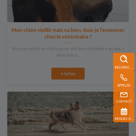
Mon chien vieillit mais va bien, dois-je l'emmener
chez le vétérinaire ?
Vous possédez un chien qui ne voit son vétérinaire qu'une à
deux fois p...
RECHERCHE
+ infos
APPELER
CONTACT
RENDEZ-VOUS