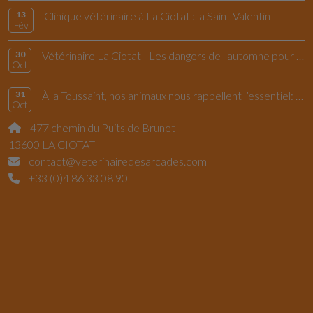
13
Clinique vétérinaire à La Ciotat : la Saint Valentin
Fév
30
Vétérinaire La Ciotat - Les dangers de l'automne pour le chiens et les chats
Oct
31
À la Toussaint, nos animaux nous rappellent l’essentiel: vivre l’instant présent
Oct
477 chemin du Puits de Brunet
13600 LA CIOTAT
contact@veterinairedesarcades.com
+33 (0)4 86 33 08 90