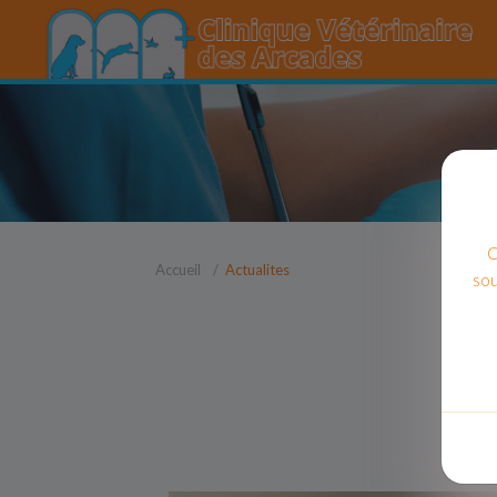
C
Accueil
Actualites
sou
A