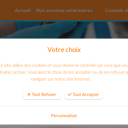
Accueil
Nos services vétérinaires
Conseils d
Votre choix
e site utilise des cookies et vous donne le contrôle sur ceux que vo
haitez activer. Vous avez le choix de les accepter ou de les refuser 
naviguer sur notre site internet.
Tout Refuser
Tout Accepter
lerte CHENILLES PROCESSIONNAIR
Personnaliser