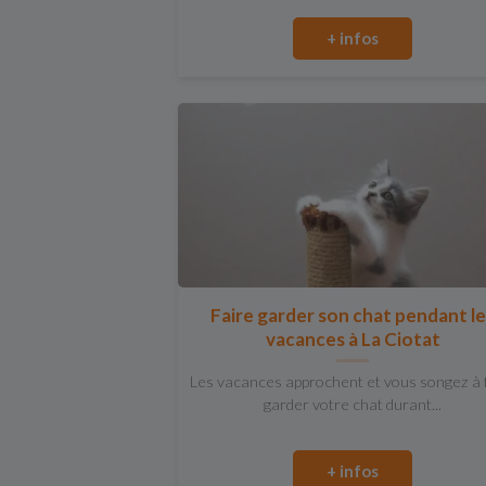
+ infos
Faire garder son chat pendant l
vacances à La Ciotat
Les vacances approchent et vous songez à 
garder votre chat durant...
+ infos