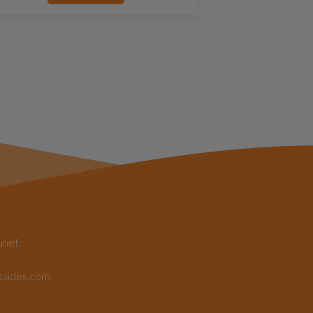
unet
rcades.com