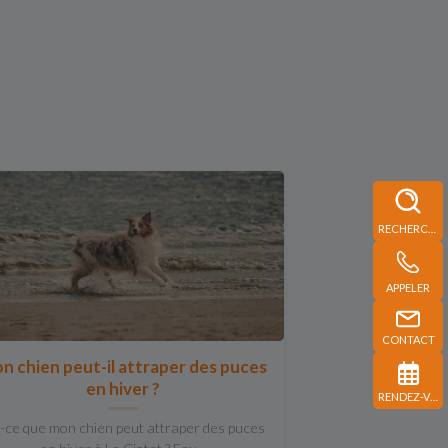
RECHERCHE
APPELER
CONTACT
n chien peut-il attraper des puces
en hiver ?
RENDEZ-VOUS
-ce que mon chien peut attraper des puces