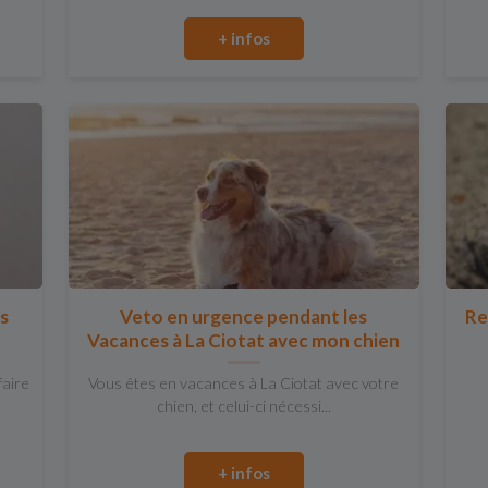
+ infos
es
Veto en urgence pendant les
Re
Vacances à La Ciotat avec mon chien
faire
Vous êtes en vacances à La Ciotat avec votre
chien, et celui-ci nécessi...
+ infos