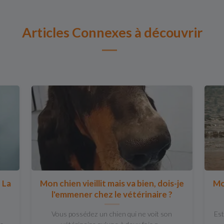
Articles Connexes à découvrir
 La
Mon chien vieillit mais va bien, dois-je
Mo
l'emmener chez le vétérinaire ?
Vous possédez un chien qui ne voit son
Est