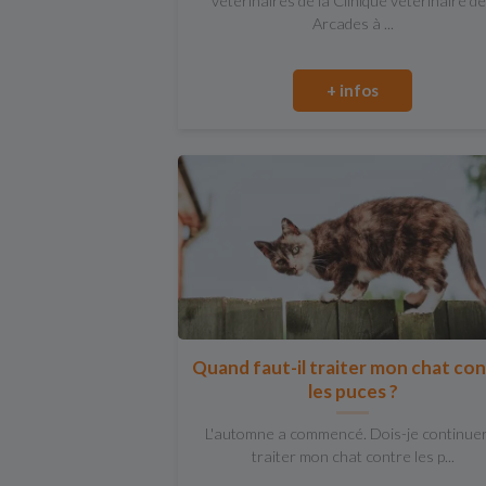
vétérinaires de la Clinique vétérinaire d
Arcades à ...
+ infos
Quand faut-il traiter mon chat co
les puces ?
L'automne a commencé. Dois-je continue
traiter mon chat contre les p...