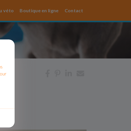
u véto
Boutique en ligne
Contact
us
pour
ES