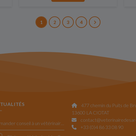
1
2
3
4
TUALITÉS
477 chemin du Puits de Br
13600 LA CIOTAT
contact@veterinairedesa
Demander conseil à un vétérinaire La Ciotat
+33 (0)4 86 33 08 90