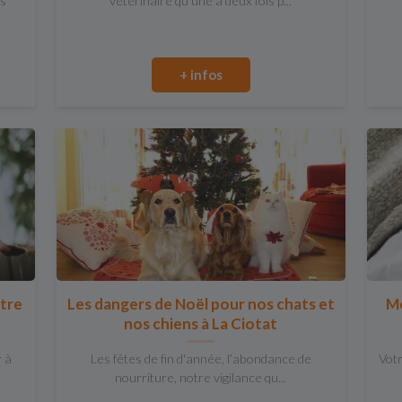
es
vétérinaire qu'une à deux fois p...
+ infos
ntre
Les dangers de Noël pour nos chats et
Mo
nos chiens à La Ciotat
r à
Les fêtes de fin d'année, l’abondance de
Votr
nourriture, notre vigilance qu...