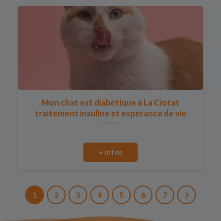
Mon chat est diabétique à La Ciotat
traitement insuline et espérance de vie
+ infos
1
2
3
4
5
6
7