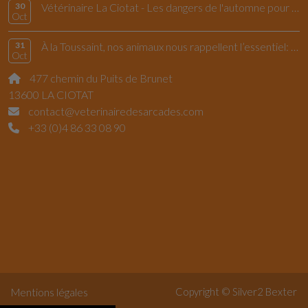
30
Vétérinaire La Ciotat - Les dangers de l'automne pour le chiens et les chats
Oct
31
À la Toussaint, nos animaux nous rappellent l’essentiel: vivre l’instant présent
Oct
477 chemin du Puits de Brunet
13600 LA CIOTAT
contact@veterinairedesarcades.com
+33 (0)4 86 33 08 90
Copyright © Silver2
Bexter
Mentions légales