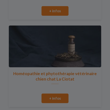
+ infos
Homéopathie et phytothérapie vétérinaire
chien chat La Ciotat
+ infos