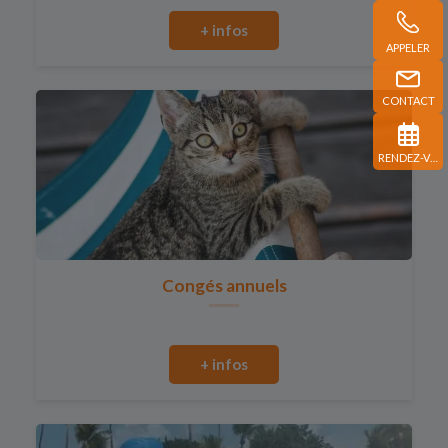
+ infos
APPELER
CONTACT
RENDEZ-VOUS
Congés annuels
+ infos