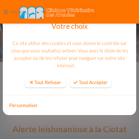
Menu
Votre choix
Ce site utilise des cookies et vous donne le contrôle sur
ceux que vous souhaitez activer. Vous avez le choix de les
accepter ou de les refuser pour naviguer sur notre site
internet.
Accueil
Actualites
Tout Refuser
Tout Accepter
Personnaliser
Alerte leishmaniose à la Ciotat