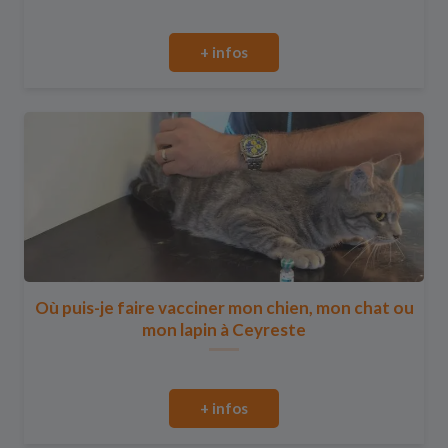
+ infos
Où puis-je faire vacciner mon chien, mon chat ou
mon lapin à Ceyreste
+ infos