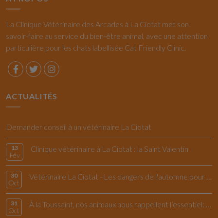
La Clinique Vétérinaire des Arcades à La Ciotat met son
savoir-faire au service du bien-être animal, avec une attention
particulière pour les chats labellisée Cat Friendly Clinic.
ACTUALITÉS
Demander conseil à un vétérinaire La Ciotat
13
Clinique vétérinaire à La Ciotat : la Saint Valentin
Fév
30
Vétérinaire La Ciotat - Les dangers de l'automne pour le chiens et les chats
Oct
31
À la Toussaint, nos animaux nous rappellent l’essentiel: vivre l’instant présent
Oct