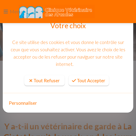
Menu
Votre choix
Ce site utilise des cookies et vous donne le contrôle sur
ceux que vous souhaitez activer. Vous avez le choix de les
accepter ou de les refuser pour naviguer sur notre site
internet.
Accueil
Actualites
Tout Refuser
Tout Accepter
Personnaliser
Y a-t-il un vétérinaire de garde à La