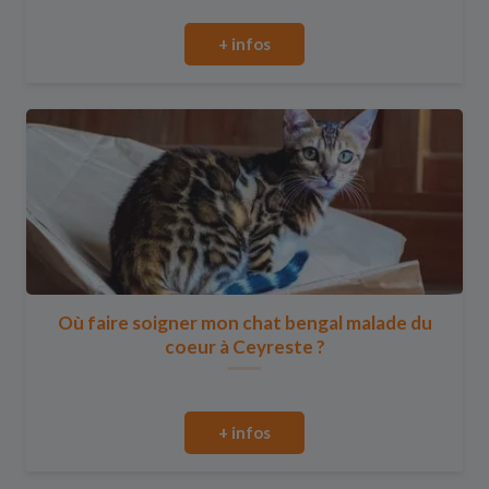
+ infos
Où faire soigner mon chat bengal malade du
coeur à Ceyreste ?
+ infos