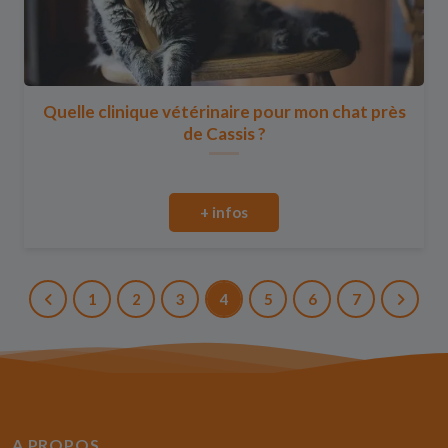
Quelle clinique vétérinaire pour mon chat près
de Cassis ?
+ infos
1
2
3
4
5
6
7
A PROPOS