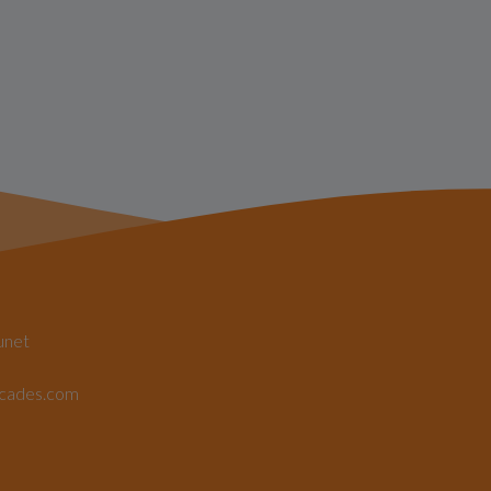
unet
rcades.com