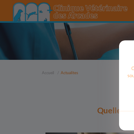
C
Accueil
Actualites
sou
Quelle cli