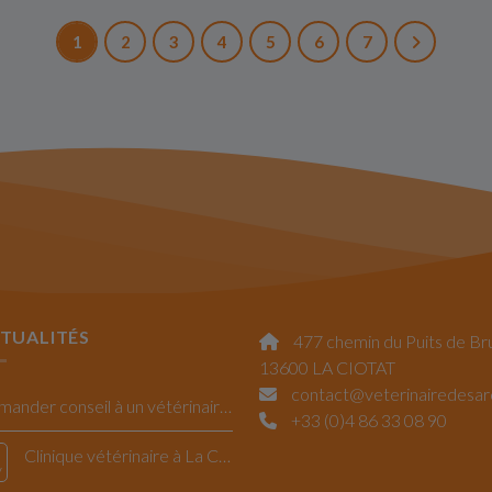
1
2
3
4
5
6
7
TUALITÉS
477 chemin du Puits de Br
13600 LA CIOTAT
contact@veterinairedesa
Demander conseil à un vétérinaire La Ciotat
+33 (0)4 86 33 08 90
Clinique vétérinaire à La Ciotat : la Saint Valentin
v