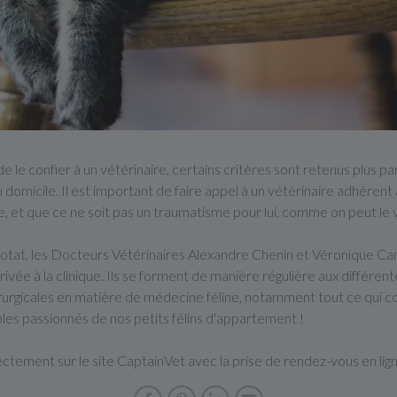
 de le confier à un vétérinaire, certains critères sont retenus plus p
 domicile. Il est important de faire appel à un vétérinaire adhérent 
e, et que ce ne soit pas un traumatisme pour lui, comme on peut le 
iotat, les Docteurs Vétérinaires Alexandre Chenin et Véronique Cami
rivée à la clinique. Ils se forment de manière régulière aux différen
urgicales en matière de médecine féline, notamment tout ce qui con
bles passionnés de nos petits félins d'appartement !
ectement sur le site CaptainVet avec la prise de rendez-vous en lig