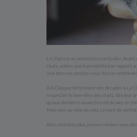
Le chat est un animal bien particulier. Avant
chats, autres que la proximité par rapport au
vive bien ses rendez-vous chez le vétérinair
A la Clinique Vétérinaire des Arcades à La C
respecter le bien-être des chats, dès leur ar
qu'aux dernières avancées médicales et chir
Mais bien au-delà de cela, ce sont de vérita
Alors n'hésitez plus, prenez rendez-vous dir