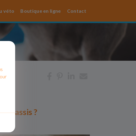
u véto
Boutique en ligne
Contact
us
pour
de Cassis ?