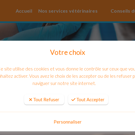
Accueil
Nos services vétérinaires
Conseils d
Votre choix
e site utilise des cookies et vous donne le contrôle sur ceux que vo
haitez activer. Vous avez le choix de les accepter ou de les refuser 
naviguer sur notre site internet.
Tout Refuser
Tout Accepter
nique vétérinaire pour mon chat près 
Personnaliser