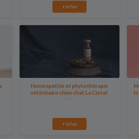
+ infos
a
Homéopathie et phytothérapie
Mo
vétérinaire chien chat La Ciotat
tr
+ infos