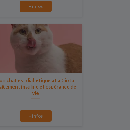
+ infos
n chat est diabétique à La Ciotat
aitement insuline et espérance de
vie
+ infos