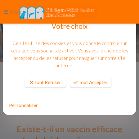
Menu
Votre choix
Ce site utilise des cookies et vous donne le contrôle sur
ceux que vous souhaitez activer. Vous avez le choix de les
accepter ou de les refuser pour naviguer sur notre site
internet.
Accueil
Actualites
Tout Refuser
Tout Accepter
Personnaliser
Existe-t-il un vaccin efficace