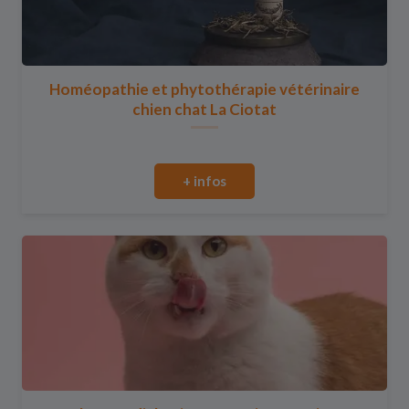
Homéopathie et phytothérapie vétérinaire
chien chat La Ciotat
+ infos