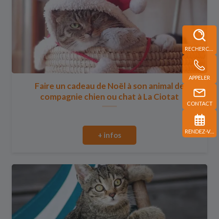
RECHERCHE
APPELER
Faire un cadeau de Noël à son animal de
compagnie chien ou chat à La Ciotat
CONTACT
RENDEZ-VOUS
+ infos