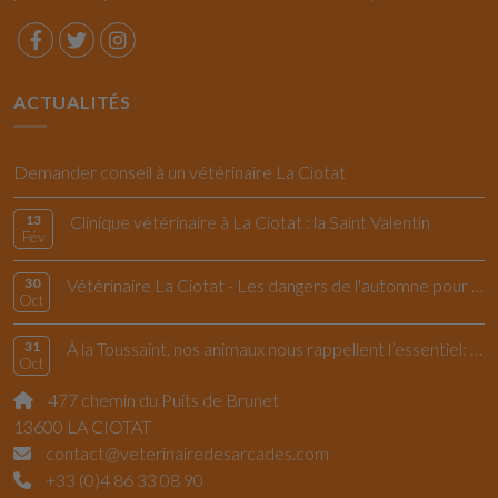
ACTUALITÉS
Demander conseil à un vétérinaire La Ciotat
13
Clinique vétérinaire à La Ciotat : la Saint Valentin
Fév
30
Vétérinaire La Ciotat - Les dangers de l'automne pour le chiens et les chats
Oct
31
À la Toussaint, nos animaux nous rappellent l’essentiel: vivre l’instant présent
Oct
477 chemin du Puits de Brunet
13600 LA CIOTAT
contact@veterinairedesarcades.com
+33 (0)4 86 33 08 90