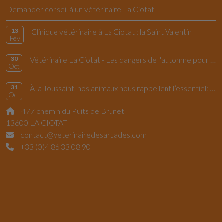
Demander conseil à un vétérinaire La Ciotat
13
Clinique vétérinaire à La Ciotat : la Saint Valentin
Fév
30
Vétérinaire La Ciotat - Les dangers de l'automne pour le chiens et les chats
Oct
31
À la Toussaint, nos animaux nous rappellent l’essentiel: vivre l’instant présent
Oct
477 chemin du Puits de Brunet
13600 LA CIOTAT
contact@veterinairedesarcades.com
+33 (0)4 86 33 08 90