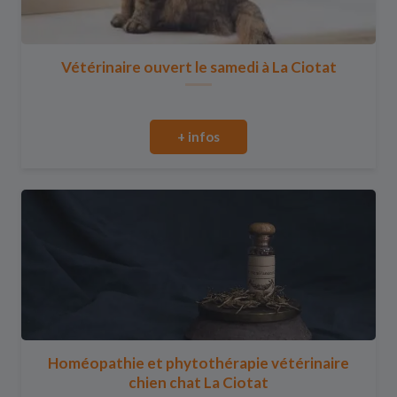
Vétérinaire ouvert le samedi à La Ciotat
+ infos
Homéopathie et phytothérapie vétérinaire
chien chat La Ciotat