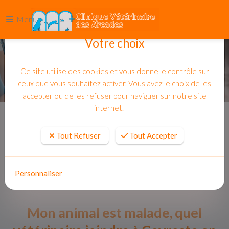
Menu
Votre choix
Ce site utilise des cookies et vous donne le contrôle sur
ceux que vous souhaitez activer. Vous avez le choix de les
accepter ou de les refuser pour naviguer sur notre site
internet.
Accueil
Actualites
Tout Refuser
Tout Accepter
Personnaliser
Mon animal est malade, quel