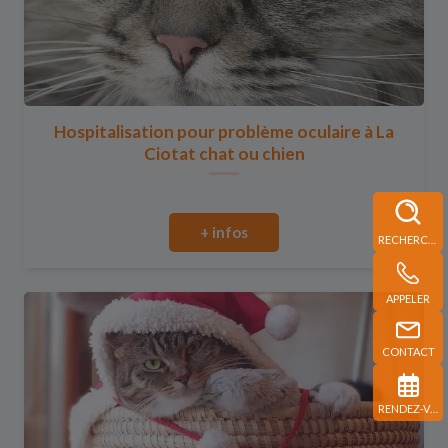
Hospitalisation pour problème oculaire à La
Ciotat chat ou chien
+ infos
RECHERCHE
APPELER
CONTACT
RENDEZ-VOUS