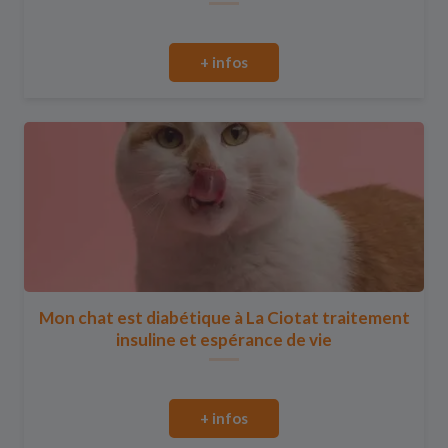
+ infos
Mon chat est diabétique à La Ciotat traitement
insuline et espérance de vie
+ infos