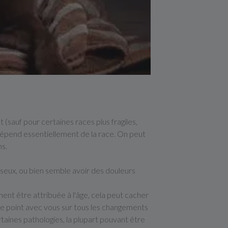
 (sauf pour certaines races plus fragiles,
o dépend essentiellement de la race. On peut
ns.
sseux, ou bien semble avoir des douleurs
ent être attribuée à l'âge, cela peut cacher
e le point avec vous sur tous les changements
aines pathologies, la plupart pouvant être