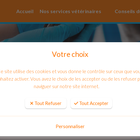
Accueil
Nos services vétérinaires
Conseils d
Votre choix
e site utilise des cookies et vous donne le contrôle sur ceux que vo
haitez activer. Vous avez le choix de les accepter ou de les refuser 
naviguer sur notre site internet.
Tout Refuser
Tout Accepter
orsque mon chien ou mon chat commence
Personnaliser