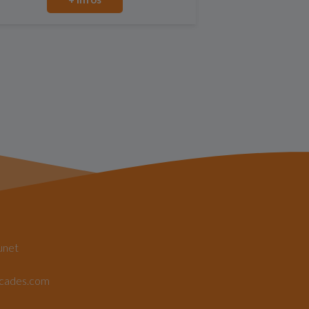
unet
rcades.com