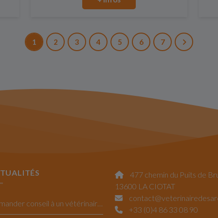
1
2
3
4
5
6
7
TUALITÉS
477 chemin du Puits de Br
13600 LA CIOTAT
contact@veterinairedesa
Demander conseil à un vétérinaire La Ciotat
+33 (0)4 86 33 08 90