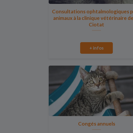
Consultations ophtalmologiques 
animaux à la clinique vétérinaire d
Ciotat
+ infos
Congés annuels