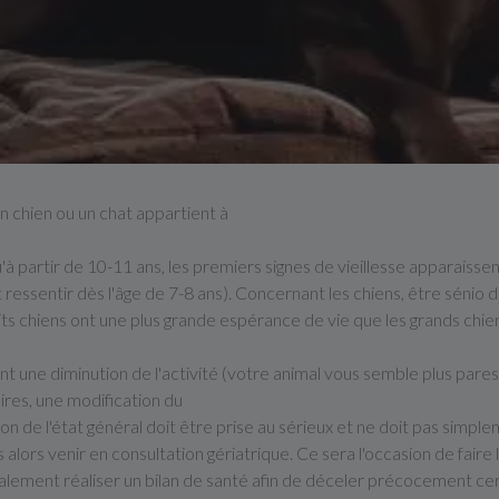
n chien ou un chat appartient à
 partir de 10-11 ans, les premiers signes de vieillesse apparaissent
nt ressentir dès l'âge de 7-8 ans). Concernant les chiens, être séni
ts chiens ont une plus grande espérance de vie que les grands chie
nt une diminution de l'activité (votre animal vous semble plus pare
laires, une modification du
de l'état général doit être prise au sérieux et ne doit pas simplem
 alors venir en consultation gériatrique. Ce sera l'occasion de fair
ement réaliser un bilan de santé afin de déceler précocement cert