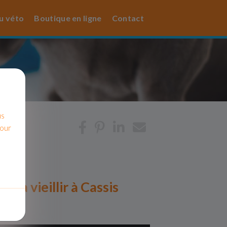
u véto
Boutique en ligne
Contact
us
pour
 à vieillir à Cassis