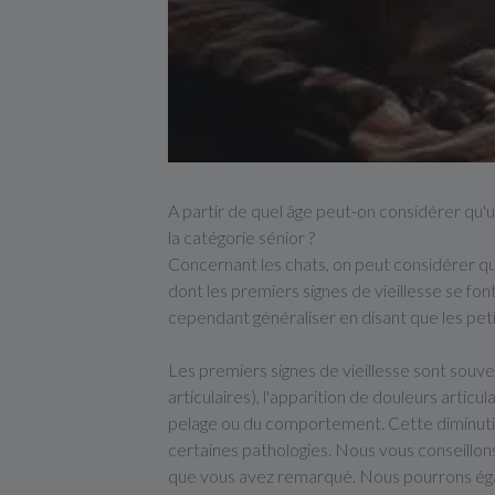
A partir de quel âge peut-on considérer qu'u
la catégorie sénior ?
Concernant les chats, on peut considérer qu'à
dont les premiers signes de vieillesse se fo
cependant généraliser en disant que les peti
Les premiers signes de vieillesse sont souve
articulaires), l'apparition de douleurs articu
pelage ou du comportement. Cette diminution 
certaines pathologies. Nous vous conseillons
que vous avez remarqué. Nous pourrons égal