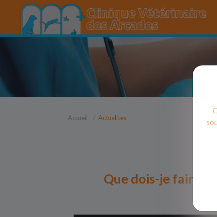
C
Accueil
Actualites
sou
Que dois-je faire l