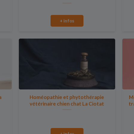
+ infos
a
Homéopathie et phytothérapie
Mo
vétérinaire chien chat La Ciotat
tr
+ infos