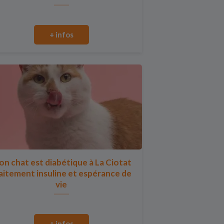
+ infos
n chat est diabétique à La Ciotat
aitement insuline et espérance de
vie
+ infos