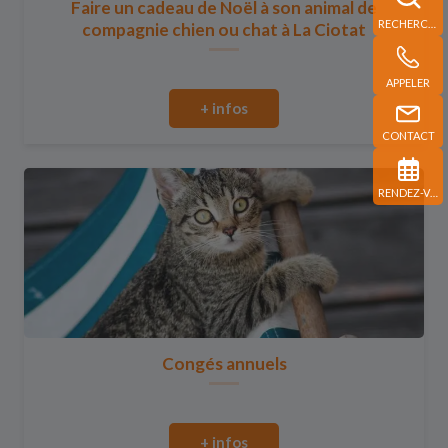
Faire un cadeau de Noël à son animal de
RECHERCHE
compagnie chien ou chat à La Ciotat
APPELER
+ infos
CONTACT
RENDEZ-VOUS
Congés annuels
+ infos