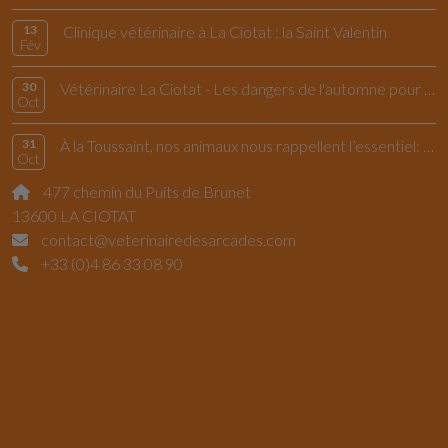
13
Clinique vétérinaire à La Ciotat : la Saint Valentin
Fév
30
Vétérinaire La Ciotat - Les dangers de l'automne pour le chiens et les chats
Oct
31
À la Toussaint, nos animaux nous rappellent l’essentiel: vivre l’instant présent
Oct
477 chemin du Puits de Brunet
13600 LA CIOTAT
contact@veterinairedesarcades.com
+33 (0)4 86 33 08 90