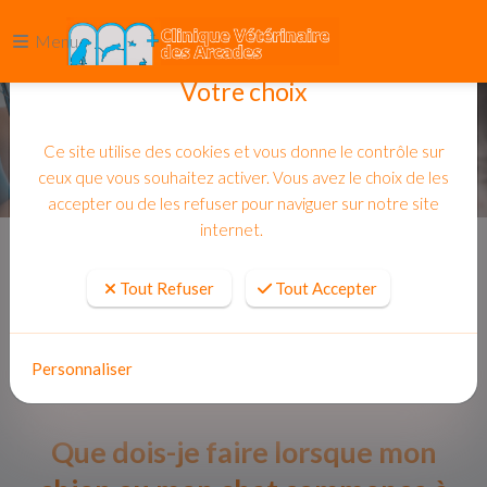
Menu
Votre choix
Ce site utilise des cookies et vous donne le contrôle sur
ceux que vous souhaitez activer. Vous avez le choix de les
accepter ou de les refuser pour naviguer sur notre site
internet.
Accueil
Actualites
Tout Refuser
Tout Accepter
Personnaliser
Que dois-je faire lorsque mon