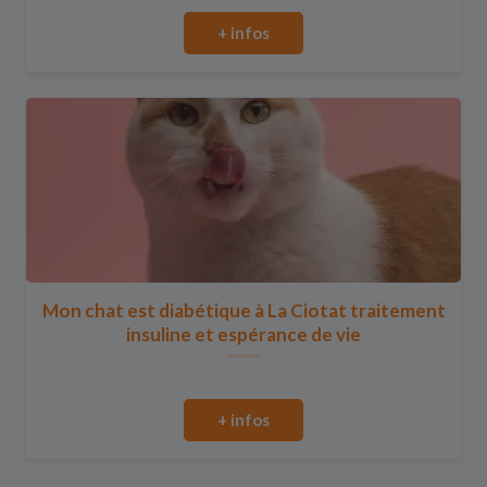
+ infos
Mon chat est diabétique à La Ciotat traitement
insuline et espérance de vie
+ infos