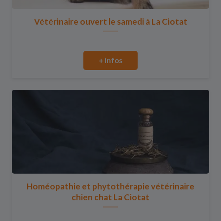
Vétérinaire ouvert le samedi à La Ciotat
+ infos
Homéopathie et phytothérapie vétérinaire
chien chat La Ciotat