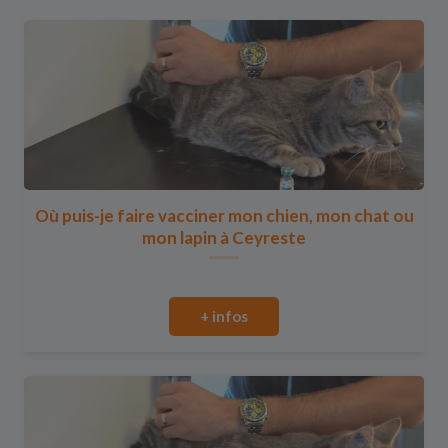
Où puis-je faire vacciner mon chien, mon chat ou
mon lapin à Ceyreste
+ infos