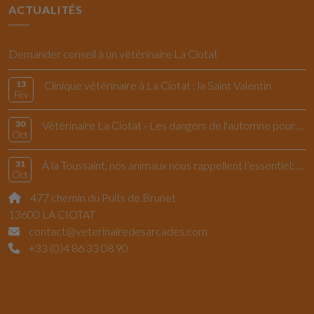
ACTUALITÉS
Demander conseil à un vétérinaire La Ciotat
13
Clinique vétérinaire à La Ciotat : la Saint Valentin
Fév
30
Vétérinaire La Ciotat - Les dangers de l'automne pour le chiens et les chats
Oct
31
À la Toussaint, nos animaux nous rappellent l’essentiel: vivre l’instant présent
Oct
477 chemin du Puits de Brunet
13600 LA CIOTAT
contact@veterinairedesarcades.com
+33 (0)4 86 33 08 90