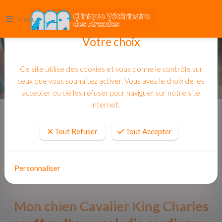
Menu
Votre choix
Ce site utilise des cookies et vous donne le contrôle sur
ceux que vous souhaitez activer. Vous avez le choix de les
accepter ou de les refuser pour naviguer sur notre site
internet.
Accueil
Actualites
Tout Refuser
Tout Accepter
Personnaliser
Mon chien Cavalier King Charles