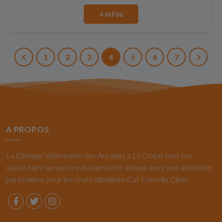
+ infos
1
2
3
4
5
6
7
A PROPOS
La Clinique Vétérinaire des Arcades à La Ciotat met son
savoir-faire au service du bien-être animal, avec une attention
particulière pour les chats labellisée Cat Friendly Clinic.