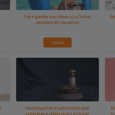
Faire garder son chien à La Ciotat
Em
pendant les vacances
+ infos
a
Homéopathie et phytothérapie
Mo
vétérinaire chien chat La Ciotat
tr