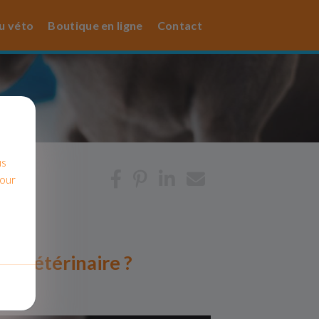
u véto
Boutique en ligne
Contact
us
pour
le vétérinaire ?