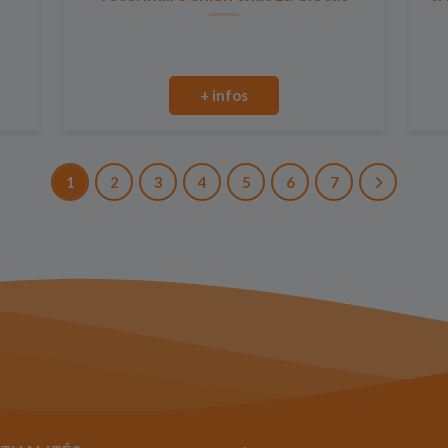
+ infos
1
2
3
4
5
6
7