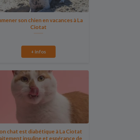
mener son chien en vacances à La
Ciotat
+ infos
n chat est diabétique à La Ciotat
aitement insuline et espérance de