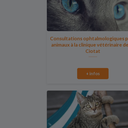
Consultations ophtalmologiques 
animaux à la clinique vétérinaire d
Ciotat
+ infos