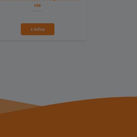
vie
+ infos