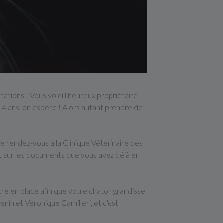
tations ! Vous voici l'heureux propriétaire
14 ans, on espère ! Alors autant prendre de
e rendez-vous à la Clinique Vétérinaire des
et sur les documents que vous avez déjà en
tre en place afin que votre chaton grandisse
nin et Véronique Camilleri, et c'est