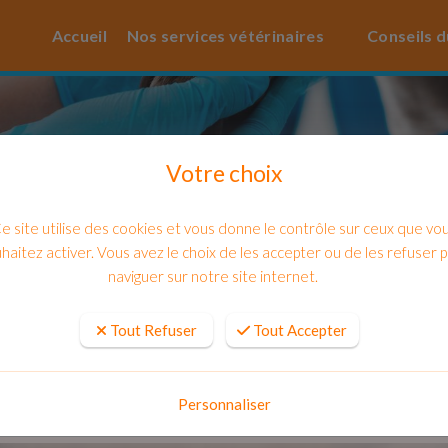
Accueil
Nos services vétérinaires
Conseils d
Votre choix
e site utilise des cookies et vous donne le contrôle sur ceux que vo
haitez activer. Vous avez le choix de les accepter ou de les refuser 
naviguer sur notre site internet.
Tout Refuser
Tout Accepter
ter un chaton, dois-je l'emmener chez 
Personnaliser