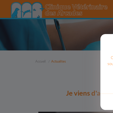
C
Accueil
Actualites
sou
Je viens d'adop