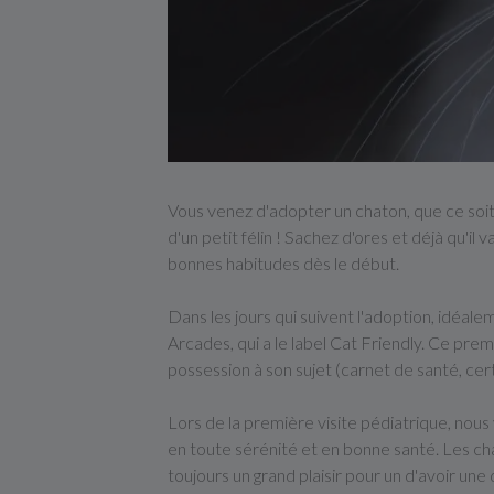
Vous venez d'adopter un chaton, que ce soit c
d'un petit félin ! Sachez d'ores et déjà qu
bonnes habitudes dès le début.
Dans les jours qui suivent l'adoption, idéal
Arcades, qui a le label Cat Friendly. Ce pre
possession à son sujet (carnet de santé, certi
Lors de la première visite pédiatrique, nous
en toute sérénité et en bonne santé. Les cha
toujours un grand plaisir pour un d'avoir une