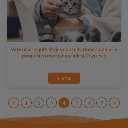
Vétérinaire qui fait des consultations à domicile
pour chien ou chat malade à Ceyreste
+ infos
1
2
3
4
5
6
7