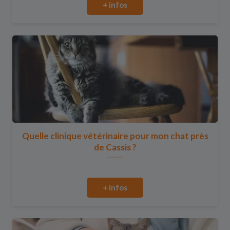
+ infos
Quelle clinique vétérinaire pour mon chat près
de Cassis ?
+ infos