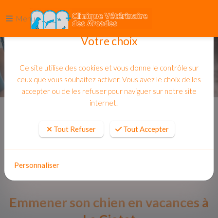
Menu
Votre choix
Ce site utilise des cookies et vous donne le contrôle sur
ceux que vous souhaitez activer. Vous avez le choix de les
accepter ou de les refuser pour naviguer sur notre site
internet.
Accueil
Actualites
Tout Refuser
Tout Accepter
Personnaliser
Emmener son chien en vacances à