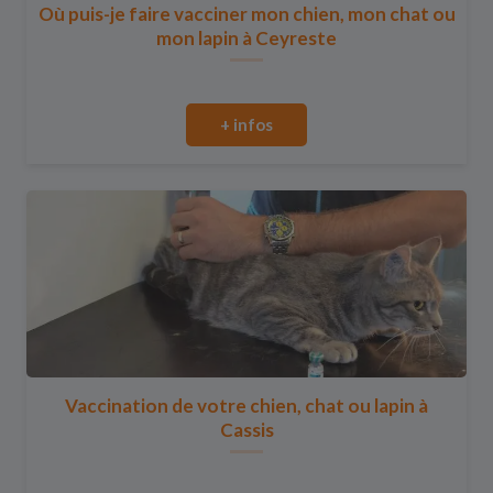
Où puis-je faire vacciner mon chien, mon chat ou
mon lapin à Ceyreste
+ infos
Vaccination de votre chien, chat ou lapin à
Cassis