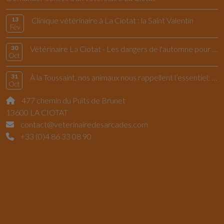
13
Clinique vétérinaire à La Ciotat : la Saint Valentin
Fév
30
Vétérinaire La Ciotat - Les dangers de l'automne pour le chiens et les chats
Oct
31
À la Toussaint, nos animaux nous rappellent l’essentiel: vivre l’instant présent
Oct
477 chemin du Puits de Brunet
13600 LA CIOTAT
contact@veterinairedesarcades.com
+33 (0)4 86 33 08 90