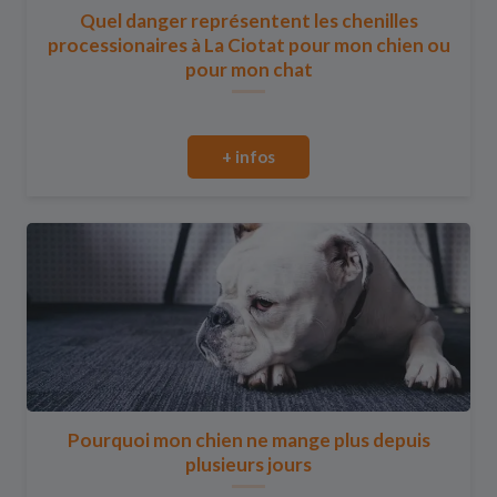
Quel danger représentent les chenilles
processionaires à La Ciotat pour mon chien ou
pour mon chat
+ infos
Pourquoi mon chien ne mange plus depuis
plusieurs jours