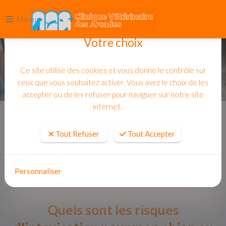
Menu
Votre choix
Ce site utilise des cookies et vous donne le contrôle sur
ceux que vous souhaitez activer. Vous avez le choix de les
accepter ou de les refuser pour naviguer sur notre site
internet.
Accueil
Actualites
Tout Refuser
Tout Accepter
Personnaliser
Quels sont les risques