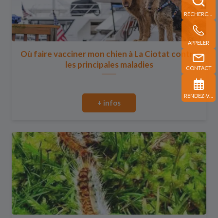
RECHERCHE
APPELER
Où faire vacciner mon chien à La Ciotat contre
les principales maladies
CONTACT
RENDEZ-VOUS
+ infos