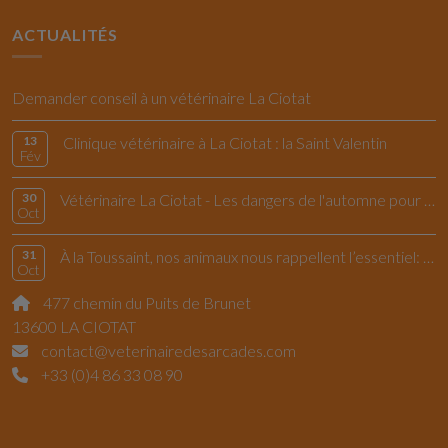
ACTUALITÉS
Demander conseil à un vétérinaire La Ciotat
13
Clinique vétérinaire à La Ciotat : la Saint Valentin
Fév
30
Vétérinaire La Ciotat - Les dangers de l'automne pour le chiens et les chats
Oct
31
À la Toussaint, nos animaux nous rappellent l’essentiel: vivre l’instant présent
Oct
477 chemin du Puits de Brunet
13600 LA CIOTAT
contact@veterinairedesarcades.com
+33 (0)4 86 33 08 90