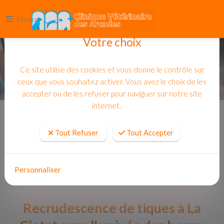
Menu
Votre choix
Ce site utilise des cookies et vous donne le contrôle sur
ceux que vous souhaitez activer. Vous avez le choix de les
accepter ou de les refuser pour naviguer sur notre site
internet.
Accueil
Actualites
Tout Refuser
Tout Accepter
Personnaliser
Recrudescence de tiques à La