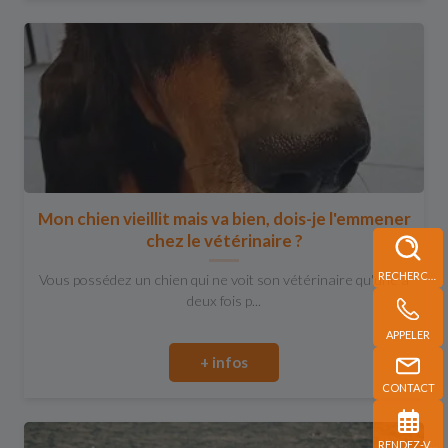
Mon chien vieillit mais va bien, dois-je l'emmener
chez le vétérinaire ?
RECHERCHE
Vous possédez un chien qui ne voit son vétérinaire qu'une à
deux fois p...
APPELER
+ infos
CONTACT
RENDEZ-VOUS