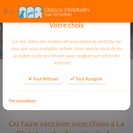
Menu
Votre choix
Ce site utilise des cookies et vous donne le contrôle sur
ceux que vous souhaitez activer. Vous avez le choix de les
accepter ou de les refuser pour naviguer sur notre site
internet.
Accueil
Actualites
Tout Refuser
Tout Accepter
Personnaliser
Où faire vacciner mon chien à La