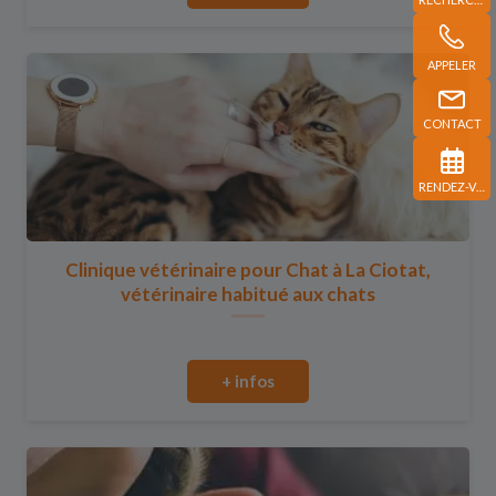
APPELER
CONTACT
RENDEZ-VOUS
Clinique vétérinaire pour Chat à La Ciotat,
vétérinaire habitué aux chats
+ infos