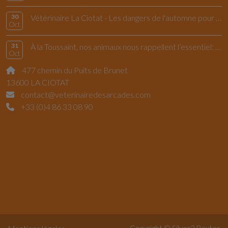
30
Vétérinaire La Ciotat - Les dangers de l'automne pour le chiens et les chats
Oct
31
À la Toussaint, nos animaux nous rappellent l’essentiel: vivre l’instant présent
Oct
477 chemin du Puits de Brunet
13600 LA CIOTAT
contact@veterinairedesarcades.com
+33 (0)4 86 33 08 90