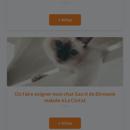
+ infos
Où faire soigner mon chat Sacré de Birmanie
malade à La Ciotat
+ infos