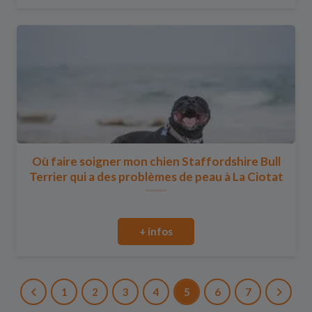
Où faire soigner mon chien Staffordshire Bull
Terrier qui a des problèmes de peau à La Ciotat
+ infos
1
2
3
4
5
6
7