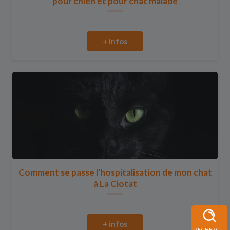
pour chien et pour chat malade
+ infos
Comment se passe l'hospitalisation de mon chat
à La Ciotat
+ infos
RECHERCHE