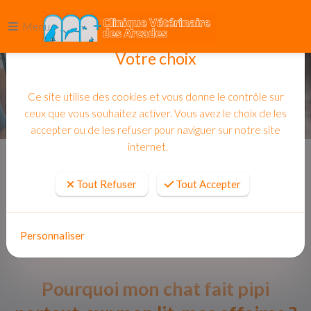
Menu
Votre choix
Ce site utilise des cookies et vous donne le contrôle sur
ceux que vous souhaitez activer. Vous avez le choix de les
accepter ou de les refuser pour naviguer sur notre site
internet.
Accueil
Actualites
Tout Refuser
Tout Accepter
Personnaliser
Pourquoi mon chat fait pipi