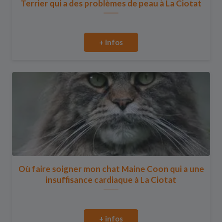
Terrier qui a des problèmes de peau à La Ciotat
+ infos
Où faire soigner mon chat Maine Coon qui a une
insuffisance cardiaque à La Ciotat
+ infos