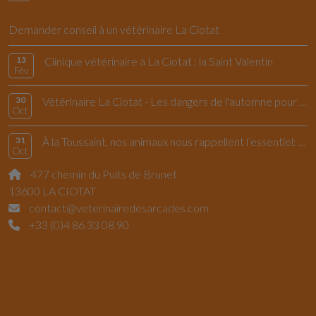
Demander conseil à un vétérinaire La Ciotat
13
Clinique vétérinaire à La Ciotat : la Saint Valentin
Fév
30
Vétérinaire La Ciotat - Les dangers de l'automne pour le chiens et les chats
Oct
31
À la Toussaint, nos animaux nous rappellent l’essentiel: vivre l’instant présent
Oct
477 chemin du Puits de Brunet
13600 LA CIOTAT
contact@veterinairedesarcades.com
+33 (0)4 86 33 08 90