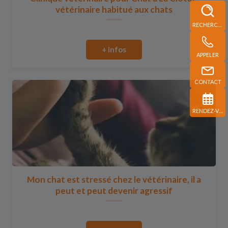
vétérinaire habitué aux chats
RECHERCHE
+ infos
APPELER
CONTACT
RENDEZ-VOUS
Mon chat est stressé chez le vétérinaire, il a
peut et peut devenir agressif