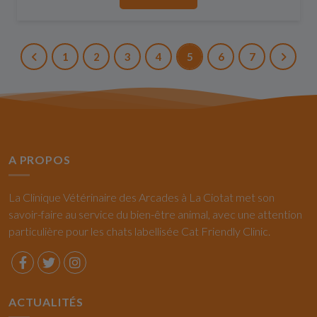
1
2
3
4
5
6
7
A PROPOS
La Clinique Vétérinaire des Arcades à La Ciotat met son
savoir-faire au service du bien-être animal, avec une attention
particulière pour les chats labellisée Cat Friendly Clinic.
ACTUALITÉS