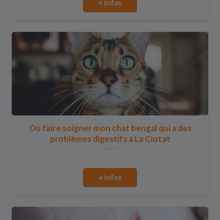
+ infos
Où faire soigner mon chat bengal qui a des
problèmes digestifs à La Ciotat
+ infos