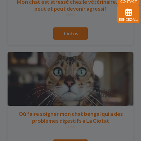
Mon chat est stressé chez le vétérinaire, il a
CONTACT
peut et peut devenir agressif
RENDEZ-VOUS
+ infos
Où faire soigner mon chat bengal qui a des
problèmes digestifs à La Ciotat