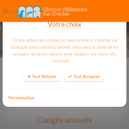
Menu
Votre choix
Ce site utilise des cookies et vous donne le contrôle sur
ceux que vous souhaitez activer. Vous avez le choix de les
accepter ou de les refuser pour naviguer sur notre site
internet.
Accueil
Actualites
Tout Refuser
Tout Accepter
Personnaliser
Congés annuels