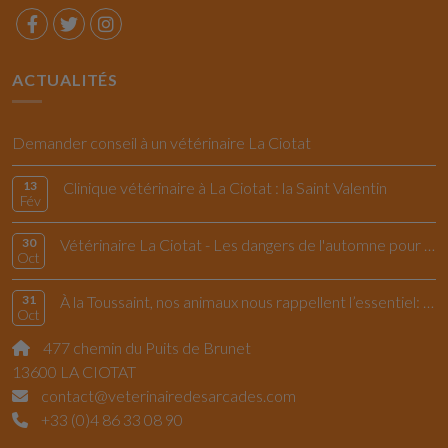
ACTUALITÉS
Demander conseil à un vétérinaire La Ciotat
13
Clinique vétérinaire à La Ciotat : la Saint Valentin
Fév
30
Vétérinaire La Ciotat - Les dangers de l'automne pour le chiens et les chats
Oct
31
À la Toussaint, nos animaux nous rappellent l’essentiel: vivre l’instant présent
Oct
477 chemin du Puits de Brunet
13600 LA CIOTAT
contact@veterinairedesarcades.com
+33 (0)4 86 33 08 90