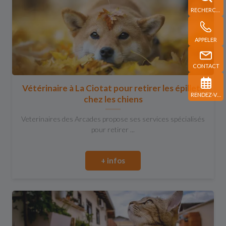
RECHERCHE
APPELER
CONTACT
Vétérinaire à La Ciotat pour retirer les épillets
RENDEZ-VOUS
chez les chiens
Veterinaires des Arcades propose ses services spécialisés
pour retirer ...
+ infos