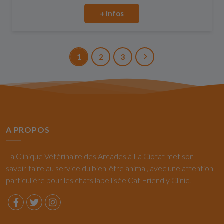
+ infos
1
2
3
A PROPOS
La Clinique Vétérinaire des Arcades à La Ciotat met son
savoir-faire au service du bien-être animal, avec une attention
particulière pour les chats labellisée Cat Friendly Clinic.