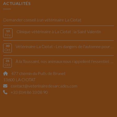
ACTUALITÉS
Demander conseil à un vétérinaire La Ciotat
13
Clinique vétérinaire à La Ciotat : la Saint Valentin
Fév
30
Vétérinaire La Ciotat - Les dangers de l'automne pour le chiens et les chats
Oct
31
À la Toussaint, nos animaux nous rappellent l’essentiel: vivre l’instant présent
Oct
477 chemin du Puits de Brunet
13600 LA CIOTAT
contact@veterinairedesarcades.com
+33 (0)4 86 33 08 90