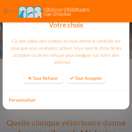
Menu
Votre choix
Ce site utilise des cookies et vous donne le contrôle sur
ceux que vous souhaitez activer. Vous avez le choix de les
accepter ou de les refuser pour naviguer sur notre site
internet.
Accueil
Actualites
Tout Refuser
Tout Accepter
Personnaliser
Quelle clinique vétérinaire donne