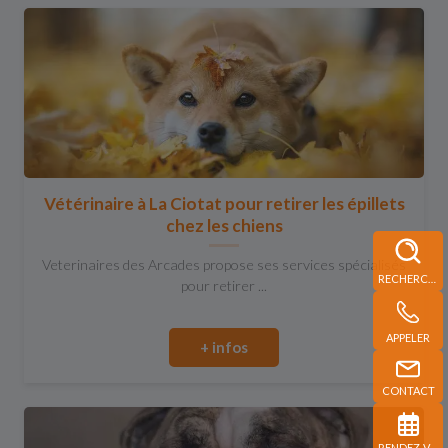
Vétérinaire à La Ciotat pour retirer les épillets
chez les chiens
Veterinaires des Arcades propose ses services spécialisés
RECHERCHE
pour retirer ...
APPELER
+ infos
CONTACT
RENDEZ-VOUS