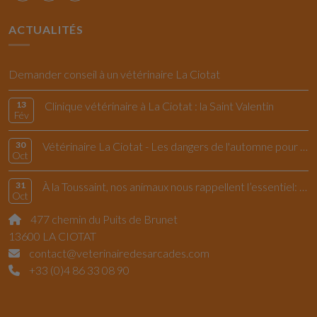
ACTUALITÉS
Demander conseil à un vétérinaire La Ciotat
13
Clinique vétérinaire à La Ciotat : la Saint Valentin
Fév
30
Vétérinaire La Ciotat - Les dangers de l'automne pour le chiens et les chats
Oct
31
À la Toussaint, nos animaux nous rappellent l’essentiel: vivre l’instant présent
Oct
477 chemin du Puits de Brunet
13600 LA CIOTAT
contact@veterinairedesarcades.com
+33 (0)4 86 33 08 90