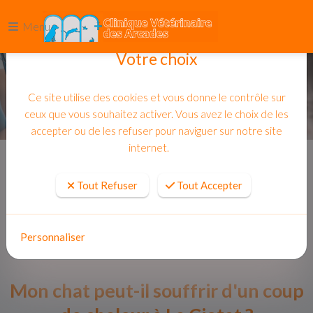
Menu
Votre choix
Ce site utilise des cookies et vous donne le contrôle sur
ceux que vous souhaitez activer. Vous avez le choix de les
accepter ou de les refuser pour naviguer sur notre site
internet.
Accueil
Actualites
Tout Refuser
Tout Accepter
Personnaliser
Mon chat peut-il souffrir d'un coup