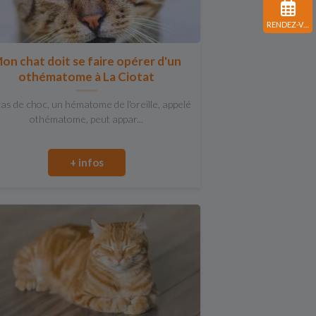
RENDEZ-VOUS
on chat doit se faire opérer d'un
othématome à La Ciotat
as de choc, un hématome de l'oreille, appelé
othématome, peut appar...
+ infos