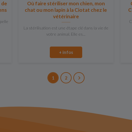
e de
Où faire stériliser mon chien, mon
iens
chat ou mon lapin à la Ciotat chez le
C
vétérinaire
pelle
C
La stérilisation est une étape clé dans la vie de
votre animal. Elle es...
+ infos
1
2