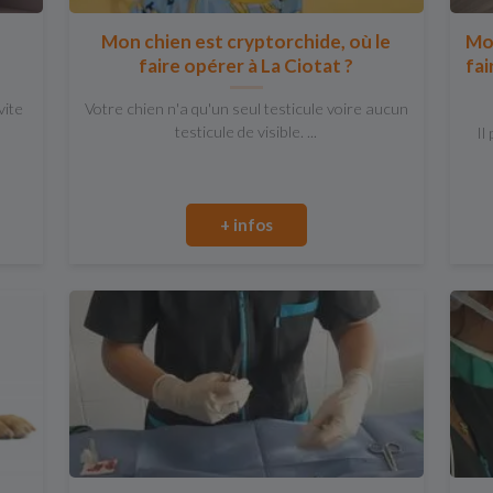
Mon chien est cryptorchide, où le
Mon
faire opérer à La Ciotat ?
fai
vite
Votre chien n'a qu'un seul testicule voire aucun
testicule de visible. ...
Il
+ infos