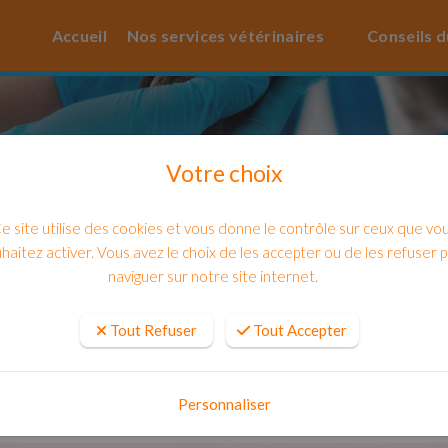
Accueil
Nos services vétérinaires
Conseils d
Votre choix
e site utilise des cookies et vous donne le contrôle sur ceux que vo
haitez activer. Vous avez le choix de les accepter ou de les refuser 
naviguer sur notre site internet.
Tout Refuser
Tout Accepter
aire abdominale du chien, du chat et 
Personnaliser