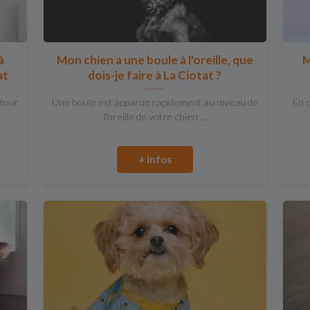
à
Mon chien a une boule à l'oreille, que
M
at
dois-je faire à La Ciotat ?
utour
Une boule est apparue rapidement au niveau de
En c
l'oreille de votre chien ...
+ infos