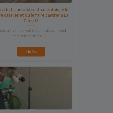
 chat a un seul testicule, dois-je le
re castrer et où le faire castrer à La
Ciotat?
 peut arriver que votre chat n'ait qu'un seul
testicule de visible. D...
+ infos