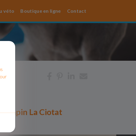
u véto
Boutique en ligne
Contact
us
pour
du lapin La Ciotat