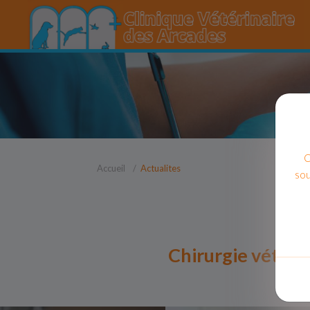
C
Accueil
Actualites
sou
Chirurgie vétérin