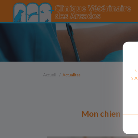
C
Accueil
Actualites
sou
Mon chien a des 