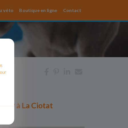
u véto
Boutique en ligne
Contact
us
pour
pérer à La Ciotat