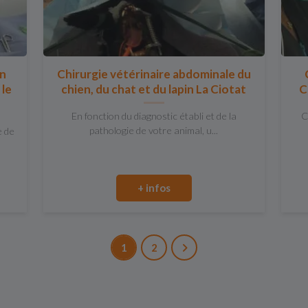
on
Chirurgie vétérinaire abdominale du
 le
chien, du chat et du lapin La Ciotat
C
En fonction du diagnostic établi et de la
C
pathologie de votre animal, u...
e de
+ infos
1
2