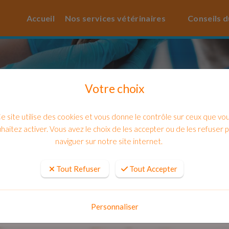
Accueil
Nos services vétérinaires
Conseils d
Votre choix
e site utilise des cookies et vous donne le contrôle sur ceux que vo
haitez activer. Vous avez le choix de les accepter ou de les refuser 
naviguer sur notre site internet.
Tout Refuser
Tout Accepter
petites masses à l'arrière, le faire o
Personnaliser