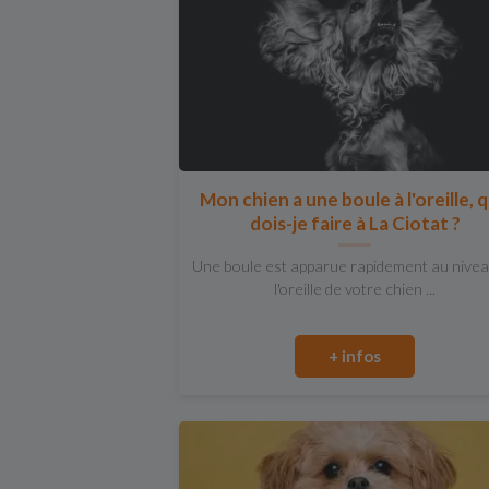
Mon chien a une boule à l'oreille, 
dois-je faire à La Ciotat ?
Une boule est apparue rapidement au nivea
l'oreille de votre chien ...
+ infos