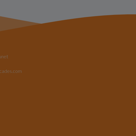
unet
rcades.com