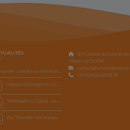
TUALITÉS
477 chemin du Puits de Br
13600 LA CIOTAT
contact@veterinairedesa
Demander conseil à un vétérinaire La Ciotat
+33 (0)4 86 33 08 90
Clinique vétérinaire à La Ciotat : la Saint Valentin
v
Vétérinaire La Ciotat - Les dangers de l'automne pour le chiens et les chats
t
À la Toussaint, nos animaux nous rappellent l’essentiel: vivre l’instant présent
t