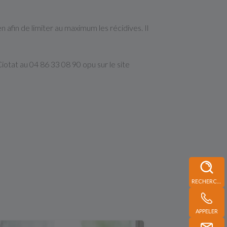
n afin de limiter au maximum les récidives. Il
iotat au 04 86 33 08 90 opu sur le site
RECHERCHE
APPELER