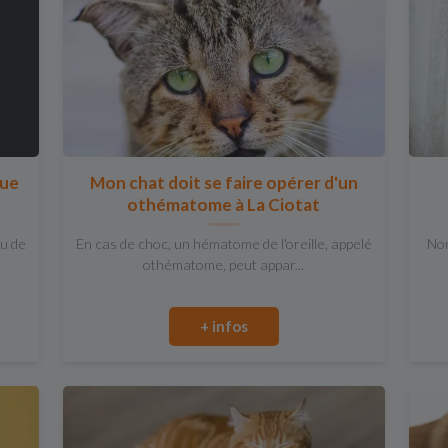
que
Mon chat doit se faire opérer d'un
othématome à La Ciotat
u de
En cas de choc, un hématome de l'oreille, appelé
Nom
othématome, peut appar...
+ infos