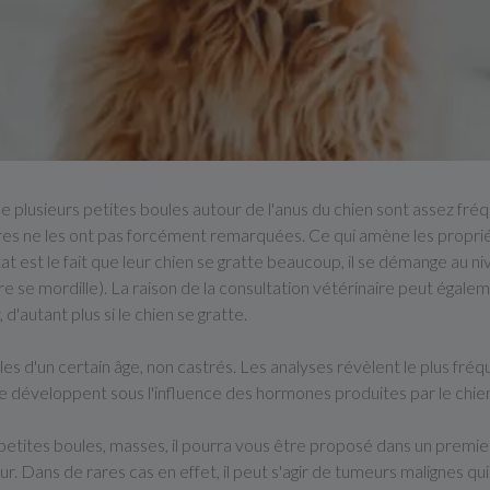
e plusieurs petites boules autour de l'anus du chien sont assez fr
ires ne les ont pas forcément remarquées. Ce qui amène les propri
 est le fait que leur chien se gratte beaucoup, il se démange au niv
oire se mordille). La raison de la consultation vétérinaire peut égal
d'autant plus si le chien se gratte.
mâles d'un certain âge, non castrés. Les analyses révèlent le plus fr
e développent sous l'influence des hormones produites par le chie
 petites boules, masses, il pourra vous être proposé dans un premi
eur. Dans de rares cas en effet, il peut s'agir de tumeurs malignes q