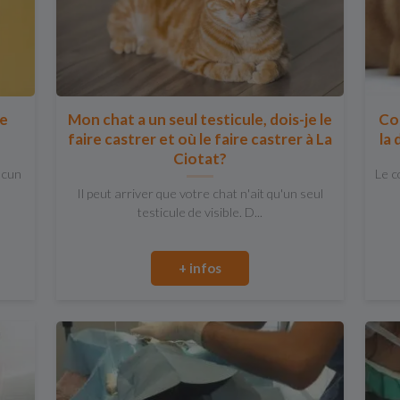
le
Mon chat a un seul testicule, dois-je le
Com
faire castrer et où le faire castrer à La
la 
Ciotat?
ucun
Le c
Il peut arriver que votre chat n'ait qu'un seul
testicule de visible. D...
+ infos