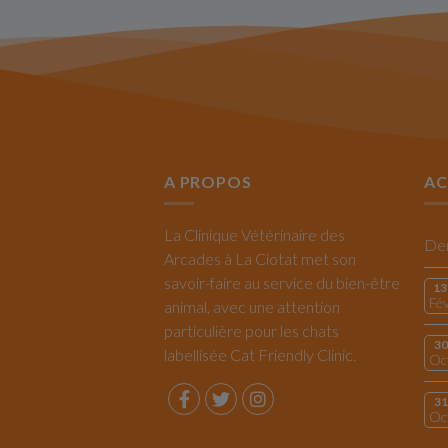
A PROPOS
AC
La Clinique Vétérinaire des
Arcades à La Ciotat met son
savoir-faire au service du bien-être
13
Fé
animal, avec une attention
particulière pour les chats
30
labellisée Cat Friendly Clinic.
Oc
31
Oc