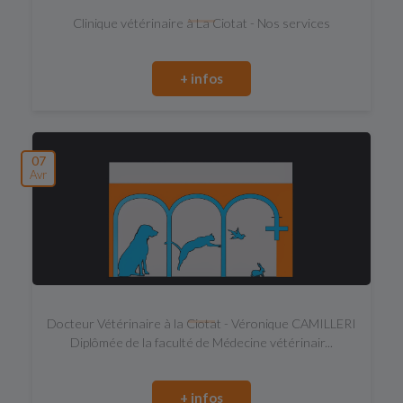
Clinique vétérinaire à La Ciotat - Nos services
+ infos
07
Avr
Docteur Vétérinaire à la Ciotat - Véronique CAMILLERI
Diplômée de la faculté de Médecine vétérinair...
+ infos