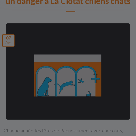
un danger à La Ciotat chiens chats
07
Avr
Chaque année, les fêtes de Pâques riment avec chocolats,