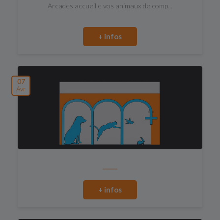
Arcades accueille vos animaux de comp...
+ infos
07
Avr
+ infos