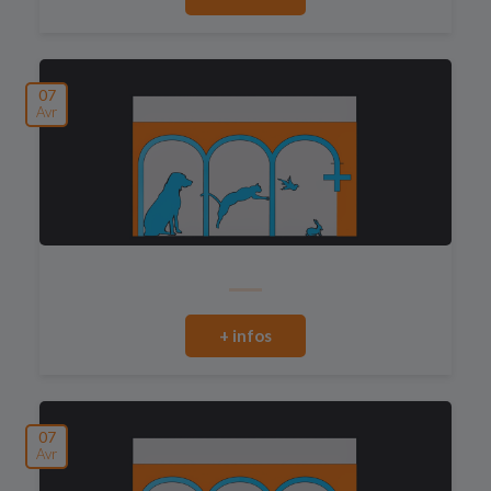
07
Avr
+ infos
07
Avr