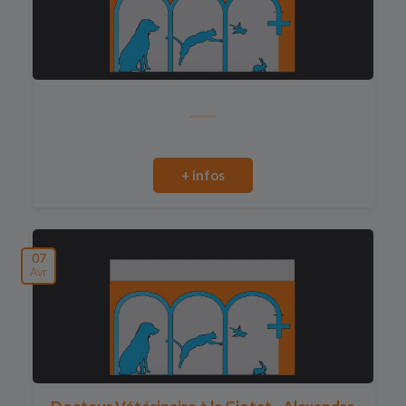
+ infos
07
Avr