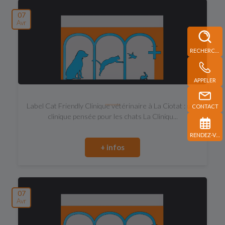
07
Avr
RECHERCHE
APPELER
Label Cat Friendly Clinique vétérinaire à La Ciotat : une
CONTACT
clinique pensée pour les chats La Cliniqu...
RENDEZ-VOUS
+ infos
07
Avr