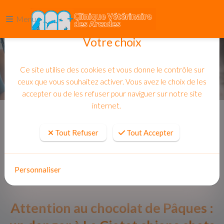
Menu
Votre choix
Ce site utilise des cookies et vous donne le contrôle sur
ceux que vous souhaitez activer. Vous avez le choix de les
accepter ou de les refuser pour naviguer sur notre site
internet.
Accueil
Actualites
Tout Refuser
Tout Accepter
Personnaliser
Attention au chocolat de Pâques :