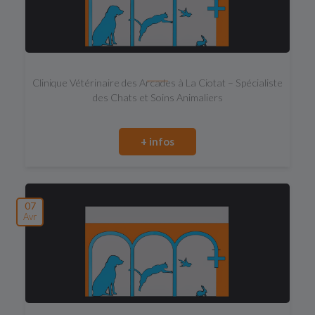
Clinique Vétérinaire des Arcades à La Ciotat – Spécialiste
des Chats et Soins Animaliers
+ infos
07
Avr