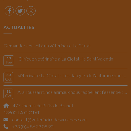
ACTUALITÉS
Demander conseil à un vétérinaire La Ciotat
13
Clinique vétérinaire à La Ciotat : la Saint Valentin
Fév
30
Vétérinaire La Ciotat - Les dangers de l'automne pour le chiens et les chats
Oct
31
À la Toussaint, nos animaux nous rappellent l’essentiel: vivre l’instant présent
Oct
477 chemin du Puits de Brunet
13600 LA CIOTAT
contact@veterinairedesarcades.com
+33 (0)4 86 33 08 90