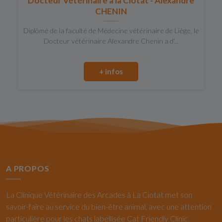
Docteur Vétérinaire à la Ciotat - Alexandre
CHENIN
Diplômé de la faculté de Médecine vétérinaire de Liège, le
Docteur vétérinaire Alexandre Chenin a d'...
+ infos
A PROPOS
La Clinique Vétérinaire des Arcades à La Ciotat met son
savoir-faire au service du bien-être animal, avec une attention
particulière pour les chats labellisée Cat Friendly Clinic.