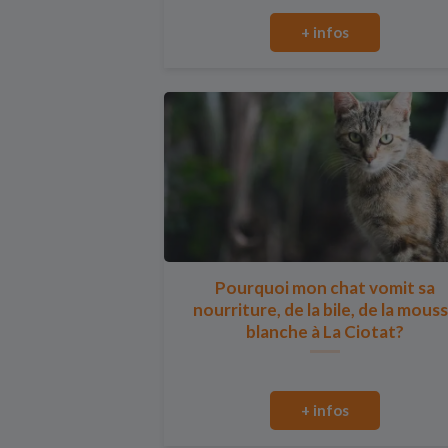
+ infos
Pourquoi mon chat vomit sa
nourriture, de la bile, de la mous
blanche à La Ciotat?
+ infos