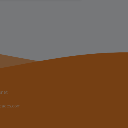
unet
rcades.com