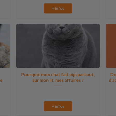
+ infos
Pourquoi mon chat fait pipi partout,
Do
se
sur mon lit, mes affaires ?
d'a
+ infos