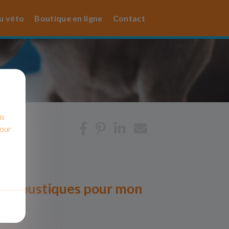
u véto
Boutique en ligne
Contact
us
pour
de moustiques pour mon