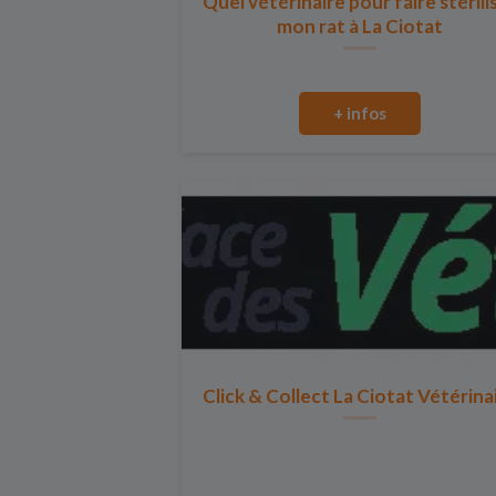
Quel vétérinaire pour faire stérili
mon rat à La Ciotat
+ infos
Click & Collect La Ciotat Vétérina