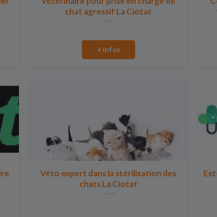
ser
Vétérinaire pour prise en charge de
C
chat agressif La Ciotat
+ infos
ire
Véto expert dans la stérilisation des
Est
chats La Ciotat