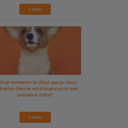
+ infos
is-je emmener le chiot que je viens
dopter chez le vétérinaire pour une
première visite?
+ infos