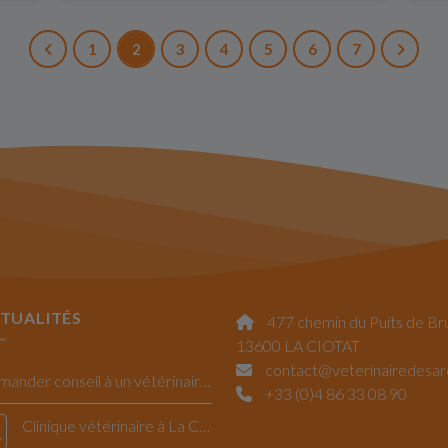
1
2
3
4
5
6
7
TUALITÉS
477 chemin du Puits de Br
13600 LA CIOTAT
contact@veterinairedesa
Demander conseil à un vétérinaire La Ciotat
+33 (0)4 86 33 08 90
Clinique vétérinaire à La Ciotat : la Saint Valentin
v