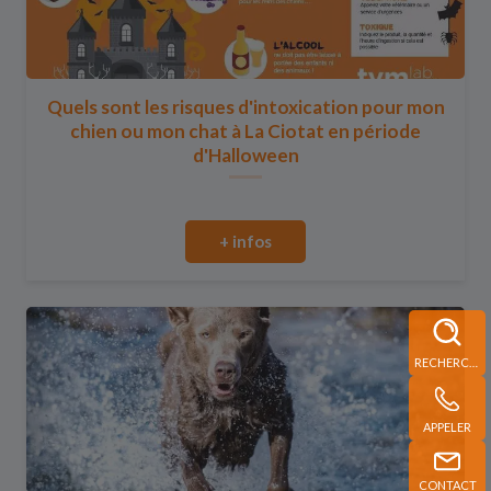
Quels sont les risques d'intoxication pour mon
chien ou mon chat à La Ciotat en période
d'Halloween
+ infos
RECHERCHE
APPELER
CONTACT