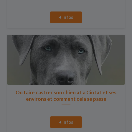
+ infos
Où faire castrer son chien à La Ciotat et ses
environs et comment cela se passe
+ infos