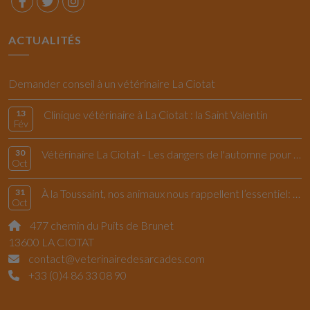
ACTUALITÉS
Demander conseil à un vétérinaire La Ciotat
13
Clinique vétérinaire à La Ciotat : la Saint Valentin
Fév
30
Vétérinaire La Ciotat - Les dangers de l'automne pour le chiens et les chats
Oct
31
À la Toussaint, nos animaux nous rappellent l’essentiel: vivre l’instant présent
Oct
477 chemin du Puits de Brunet
13600 LA CIOTAT
contact@veterinairedesarcades.com
+33 (0)4 86 33 08 90