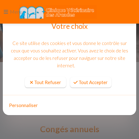
Menu
Votre choix
Ce site utilise des cookies et vous donne le contrôle sur
ceux que vous souhaitez activer. Vous avez le choix de les
accepter ou de les refuser pour naviguer sur notre site
internet.
Accueil
Actualites
Tout Refuser
Tout Accepter
Personnaliser
Congés annuels