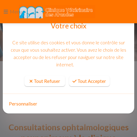
Menu
Votre choix
Ce site utilise des cookies et vous donne le contrôle sur
ceux que vous souhaitez activer. Vous avez le choix de les
accepter ou de les refuser pour naviguer sur notre site
internet.
Accueil
Actualites
Tout Refuser
Tout Accepter
Personnaliser
Consultations ophtalmologiques