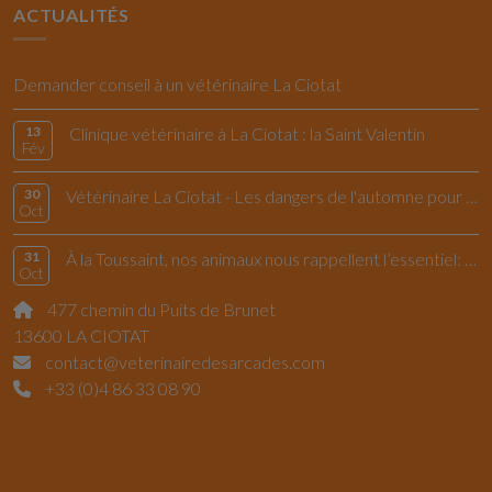
ACTUALITÉS
Demander conseil à un vétérinaire La Ciotat
13
Clinique vétérinaire à La Ciotat : la Saint Valentin
Fév
30
Vétérinaire La Ciotat - Les dangers de l'automne pour le chiens et les chats
Oct
31
À la Toussaint, nos animaux nous rappellent l’essentiel: vivre l’instant présent
Oct
477 chemin du Puits de Brunet
13600 LA CIOTAT
contact@veterinairedesarcades.com
+33 (0)4 86 33 08 90