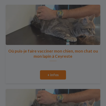
Où puis-je faire vacciner mon chien, mon chat ou
mon lapin à Ceyreste
+ infos