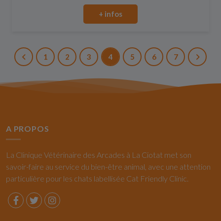
+ infos
1
2
3
4
5
6
7
A PROPOS
La Clinique Vétérinaire des Arcades à La Ciotat met son
savoir-faire au service du bien-être animal, avec une attention
particulière pour les chats labellisée Cat Friendly Clinic.