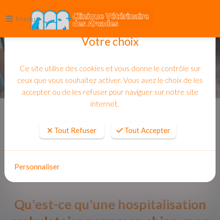
Menu
Votre choix
Ce site utilise des cookies et vous donne le contrôle sur
ceux que vous souhaitez activer. Vous avez le choix de les
accepter ou de les refuser pour naviguer sur notre site
internet.
Accueil
Actualites
Tout Refuser
Tout Accepter
Personnaliser
Qu'est-ce qu'une hospitalisation