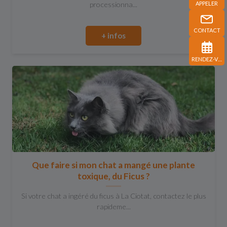
processionna...
APPELER
CONTACT
+ infos
RENDEZ-VOUS
Que faire si mon chat a mangé une plante
toxique, du Ficus ?
Si votre chat a ingéré du ficus à La Ciotat, contactez le plus
rapideme...