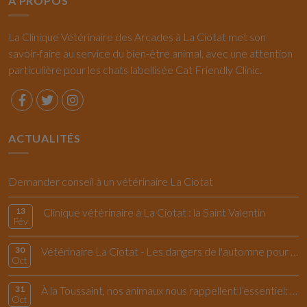
A PROPOS
La Clinique Vétérinaire des Arcades à La Ciotat met son
savoir-faire au service du bien-être animal, avec une attention
particulière pour les chats labellisée Cat Friendly Clinic.
ACTUALITÉS
Demander conseil à un vétérinaire La Ciotat
13
Clinique vétérinaire à La Ciotat : la Saint Valentin
Fév
30
Vétérinaire La Ciotat - Les dangers de l'automne pour le chiens et les chats
Oct
31
À la Toussaint, nos animaux nous rappellent l’essentiel: vivre l’instant présent
Oct