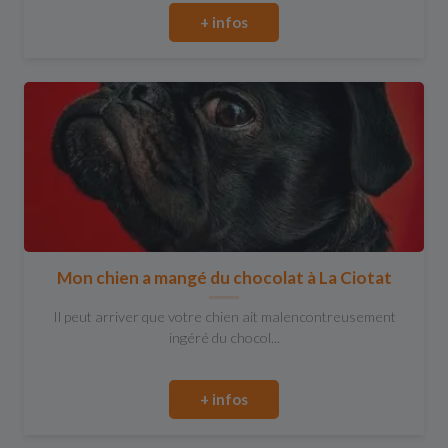
+ infos
Mon chien a mangé du chocolat à La Ciotat
Il peut arriver que votre chien ait malencontreusement
ingéré du chocol...
+ infos